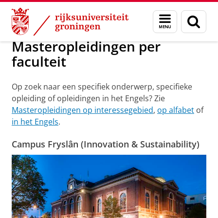
Skip
Skip
Onderwijs
Masteropleidingen per faculteit
Menu
Zoek
to
to
en
Content
Navigation
zoeken
Masteropleidingen per
faculteit
Op zoek naar een specifiek onderwerp, specifieke
opleiding of opleidingen in het Engels? Zie
Masteropleidingen op interessegebied
,
op alfabet
of
in het Engels
.
Campus Fryslân (Innovation & Sustainability)