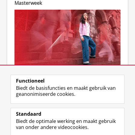
Masterweek
Kom naar de Masterweek
Functioneel
Biedt de basisfuncties en maakt gebruik van
geanonimiseerde cookies.
F
L
R
I
Y
Volg de RUG
a
i
S
n
o
Standaard
c
n
S
s
u
Biedt de optimale werking en maakt gebruik
e
k
-
t
T
Studiekiezers
van onder andere videocookies.
b
e
f
a
u
Maatschappij/bedrijven
o
d
e
g
b