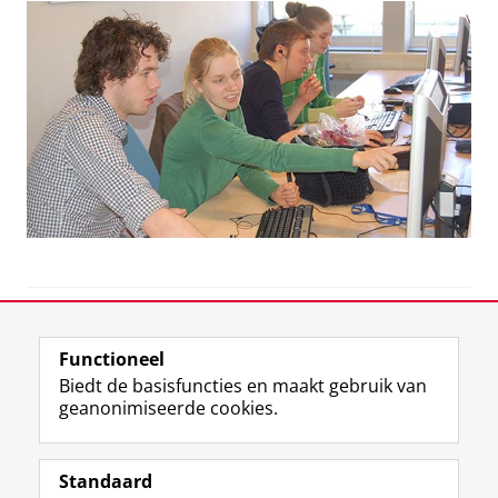
View this page in:
English
Functioneel
Biedt de basisfuncties en maakt gebruik van
geanonimiseerde cookies.
F
L
R
I
Y
Volg de RUG
a
i
S
n
o
Standaard
c
n
S
s
u