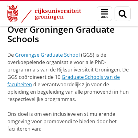
Skip
Skip
Onderwijs
Over Groningen Graduate Schools
Menu
Zoek
to
to
en
Content
Navigation
zoeken
Over Groningen Graduate
Schools
De
Groningse Graduate School
(GGS) is de
overkoepelende organisatie voor alle PhD-
programma's van de Rijksuniversiteit Groningen. De
GGS coördineert de 10
Graduate Schools van de
faculteiten
die verantwoordelijk zijn voor de
opleiding en begeleiding van alle promovendi in hun
respectievelijke programmas.
Ons doel is om een inclusieve en stimulerende
omgeving voor promovendi te bieden door het
faciliteren van: