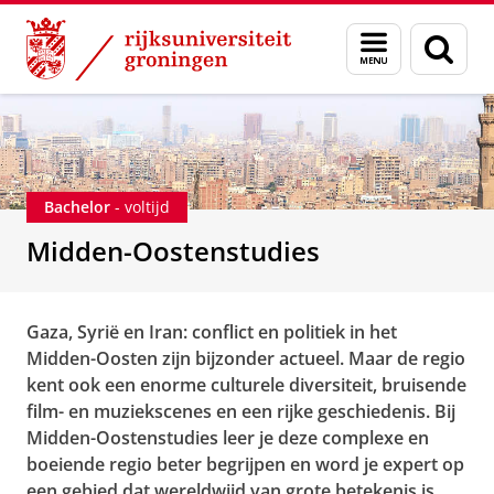
Skip
Skip
Onderwijs
Bacheloropleidingen
Midden-Oostenstudies
Menu
Zoek
to
to
en
Content
Navigation
zoeken
Bachelor
- voltijd
Midden-Oostenstudies
Gaza, Syrië en Iran: conflict en politiek in het
Midden-Oosten zijn bijzonder actueel. Maar de regio
kent ook een enorme culturele diversiteit, bruisende
film- en muziekscenes en een rijke geschiedenis. Bij
Midden-Oostenstudies leer je deze complexe en
boeiende regio beter begrijpen en word je expert op
een gebied dat wereldwijd van grote betekenis is.