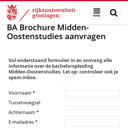
Skip
Skip
Over ons
BA Midden-Oostenstudies
Menu
Zoek
to
to
en
Content
Navigation
zoeken
BA Brochure Midden-
Oostenstudies aanvragen