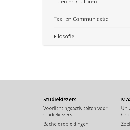
Talen en Culturen
Taal en Communicatie
Filosofie
Studiekiezers
Maa
Voorlichtingsactiviteiten voor
Univ
studiekiezers
Gro
Bacheloropleidingen
Zoe