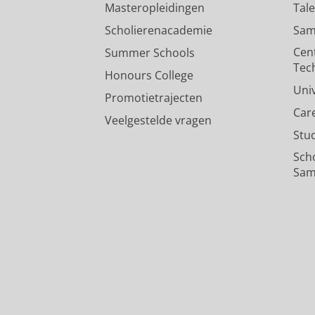
Masteropleidingen
Tal
Scholierenacademie
Sam
Cen
Summer Schools
Tec
Honours College
Uni
Promotietrajecten
Car
Veelgestelde vragen
Stu
Sch
Sam