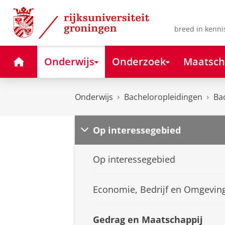
Skip
Skip
to
to
Content
Navigation
breed in kenni
Home
Onderwijs
Onderzoek
Maatsch
Onderwijs
Bacheloropleidingen
Ba
Op interessegebied
Op interessegebied
Economie, Bedrijf en Omgevin
Gedrag en Maatschappij