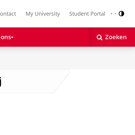
ontact
My University
Student Portal
Contr
Nederlands
English
 ons
Zoeken
j