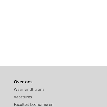
Over ons
Waar vindt u ons
Vacatures
Faculteit Economie en