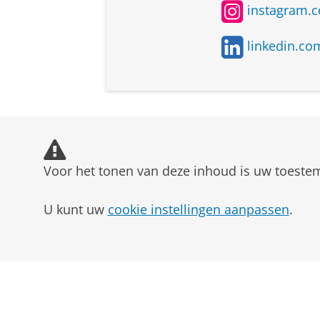
Beleidsadviseur onderwijs
instagram.c
Advies
Gedragswetenschapper in on
Blijf doen wat je leuk vindt en 
linkedin.co
het ander.
Onderwijsontwikkelaar
Medewerker kwaliteitszorg 
Inmiddels is Marit bevorderd tot
Leerlingbegeleider/coach
Voor het tonen van deze inhoud is uw toeste
U kunt uw
cookie instellingen aanpassen
.