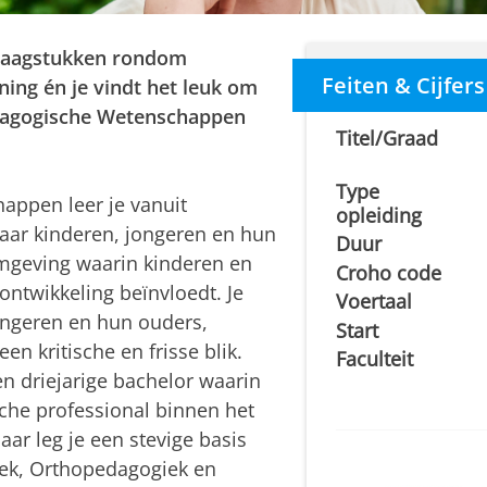
 vraagstukken rondom
Feiten & Cijfers
ing én je vindt het leuk om
dagogische Wetenschappen
Titel/Graad
Type
appen leer je vanuit
opleiding
naar kinderen, jongeren en hun
Duur
mgeving waarin kinderen en
Croho code
ntwikkeling beïnvloedt. Je
Voertaal
ongeren en hun ouders,
Start
n kritische en frisse blik.
Faculteit
 driejarige bachelor waarin
che professional binnen het
aar leg je een stevige basis
iek, Orthopedagogiek en