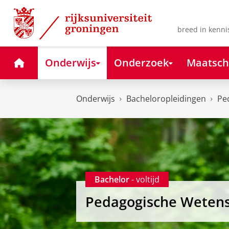
Skip
Skip
to
to
Content
Navigation
breed in kenni
Home
Onderwijs
Onderzoek
Maatsch
Onderwijs
Bacheloropleidingen
Pe
Bachelor
- voltijd
Pedagogische Weten