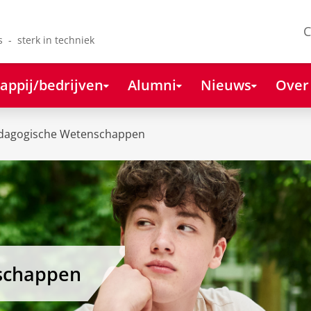
C
s - sterk in techniek
appij/bedrijven
Alumni
Nieuws
Over
dagogische Wetenschappen
schappen