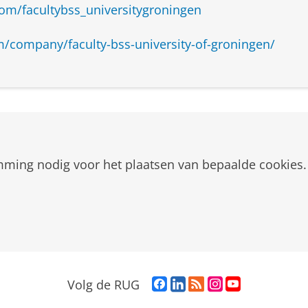
om/facultybss_universitygroningen
derwijs of jeugdzorg
maak je niet te veel zorgen over je eerste baan. Mijn er
m/company/faculty-bss-university-of-groningen/
onderwijs
Global Director of Design and Product Operations
mming nodig voor het plaatsen van bepaalde cookies.
F
L
R
I
Y
Volg de RUG
a
i
S
n
o