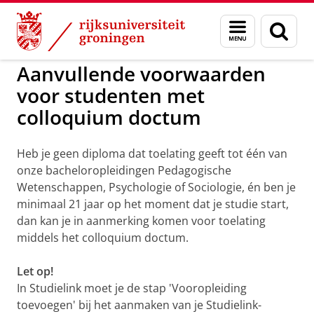
Skip
Skip
to
to
GMW
Menu
Zoek
Content
Navigation
en
zoeken
Aanvullende voorwaarden
voor studenten met
colloquium doctum
Heb je geen diploma dat toelating geeft tot één van
onze bacheloropleidingen Pedagogische
Wetenschappen, Psychologie of Sociologie, én ben je
minimaal 21 jaar op het moment dat je studie start,
dan kan je in aanmerking komen voor toelating
middels het colloquium doctum.
Let op!
In Studielink moet je de stap 'Vooropleiding
toevoegen' bij het aanmaken van je Studielink-