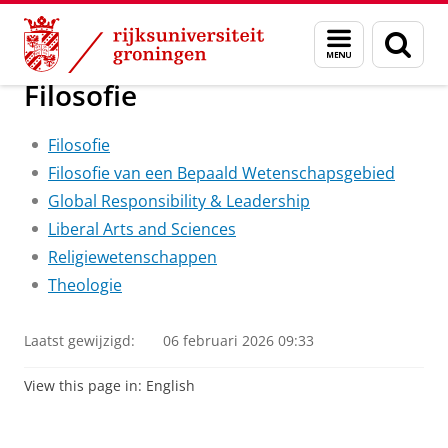
Skip
Skip
Onderwijs
Bacheloropleidingen op interessegebied
Menu
Zoek
to
to
en
Content
Navigation
zoeken
Filosofie
Filosofie
Filosofie van een Bepaald Wetenschapsgebied
Global Responsibility & Leadership
Liberal Arts and Sciences
Religiewetenschappen
Theologie
Laatst gewijzigd:
06 februari 2026 09:33
View this page in:
English