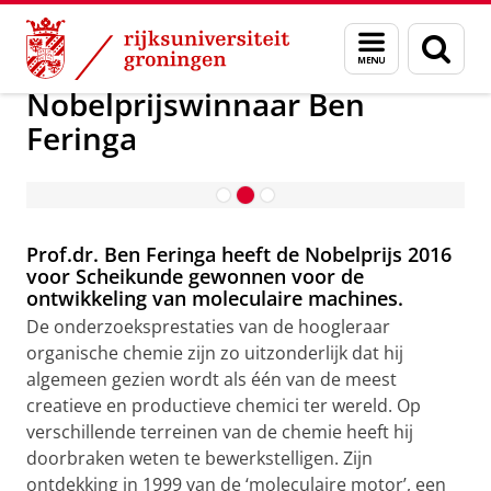
Skip
Skip
Nobelprijswinnaar Ben Feringa
Menu
Zoek
to
to
en
Content
Navigation
zoeken
Nobelprijswinnaar Ben
Feringa
Een moleculenbouwer
Prof.dr. Ben Feringa heeft de Nobelprijs 2016
voor Scheikunde gewonnen voor de
ontwikkeling van moleculaire machines.
De onderzoeksprestaties van de hoogleraar
organische chemie zijn zo uitzonderlijk dat hij
algemeen gezien wordt als één van de meest
creatieve en productieve chemici ter wereld. Op
verschillende terreinen van de chemie heeft hij
doorbraken weten te bewerkstelligen. Zijn
ontdekking in 1999 van de ‘moleculaire motor’, een