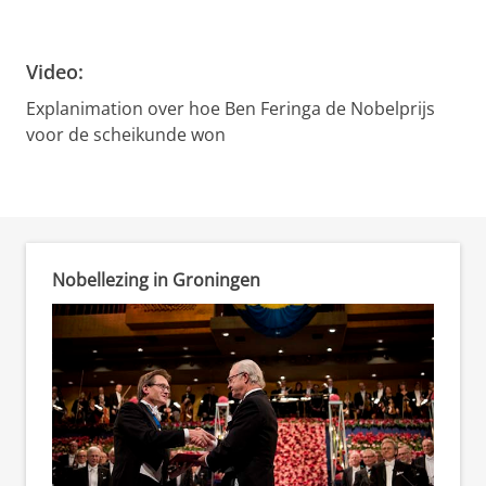
Feringa's Nobellezing: een korte samenvatting
Pas uw cookie instellingen aan
om deze
video te zien
Video:
Explanimation over hoe Ben Feringa de Nobelprijs
voor de scheikunde won
Hoe Ben Feringa de Nobelprijs voor de scheikunde won
Pas uw cookie instellingen aan
om deze
video te zien
Nobellezing in Groningen