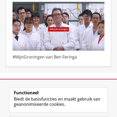
#MijnGroningen van Ben Feringa
View this page in:
English
Functioneel
Biedt de basisfuncties en maakt gebruik van
geanonimiseerde cookies.
F
L
R
I
Y
Volg de RUG