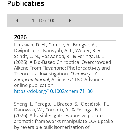
Publicaties
1 - 10 / 100
2026
Limawan, D. H.
, Combe, A.
, Bongso, A.,
Dwiputra, B., Ivansyah, A. L.
, Weber, R. R.
,
Stindt, C. N.
, Roswanda, R.
, & Feringa, B. L.
(2026).
A Bio-Based Chiroptical Overcrowded
Alkene From Flavanone: Photoreactivity and
Theoretical Investigation
.
Chemistry – A
European Journal
, Article e71180. Advance
online publication.
https://doi.org/10.1002/chem.71180
Sheng, J.
, Perego, J., Bracco, S., Cieciórski, P.,
Danowski, W., Comotti, A.
, & Feringa, B. L.
(2026).
All-visible-light-responsive porous
aromatic frameworks manipulate CO
uptake
2
by reversible bulk isomerization of