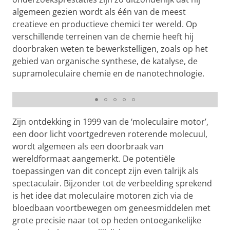
algemeen gezien wordt als één van de meest
creatieve en productieve chemici ter wereld. Op
verschillende terreinen van de chemie heeft hij
doorbraken weten te bewerkstelligen, zoals op het
gebied van organische synthese, de katalyse, de
supramoleculaire chemie en de nanotechnologie.
Werken aan schone, slimme en circulaire
chemieproducten
Pas uw cookie instellingen aan
om deze
video te zien
Zijn ontdekking in 1999 van de ‘moleculaire motor’,
een door licht voortgedreven roterende molecuul,
wordt algemeen als een doorbraak van
wereldformaat aangemerkt. De potentiële
toepassingen van dit concept zijn even talrijk als
spectaculair. Bijzonder tot de verbeelding sprekend
is het idee dat moleculaire motoren zich via de
bloedbaan voortbewegen om geneesmiddelen met
grote precisie naar tot op heden ontoegankelijke