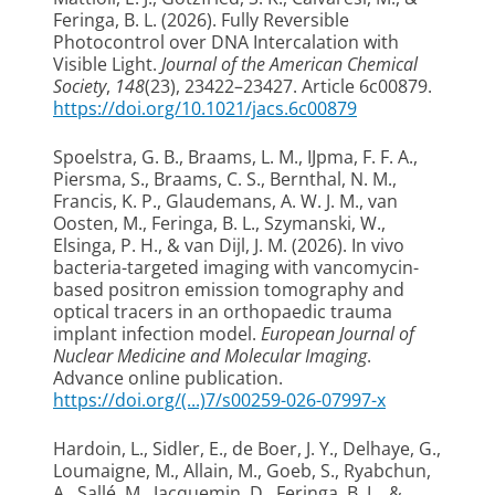
Feringa, B. L.
(2026).
Fully Reversible
Photocontrol over DNA Intercalation with
Visible Light
.
Journal of the American Chemical
Society
,
148
(23), 23422–23427. Article 6c00879.
https://doi.org/10.1021/jacs.6c00879
Spoelstra, G. B.
, Braams, L. M.
, IJpma, F. F. A.
,
Piersma, S.
, Braams, C. S., Bernthal, N. M.,
Francis, K. P.
, Glaudemans, A. W. J. M.
, van
Oosten, M.
, Feringa, B. L.
, Szymanski, W.
,
Elsinga, P. H.
, & van Dijl, J. M.
(2026).
In vivo
bacteria-targeted imaging with vancomycin-
based positron emission tomography and
optical tracers in an orthopaedic trauma
implant infection model
.
European Journal of
Nuclear Medicine and Molecular Imaging
.
Advance online publication.
https://doi.org/(...)7/s00259-026-07997-x
Hardoin, L.
, Sidler, E.
, de Boer, J. Y.
, Delhaye, G.,
Loumaigne, M., Allain, M., Goeb, S.
, Ryabchun,
A.
, Sallé, M., Jacquemin, D.
, Feringa, B. L.
, &