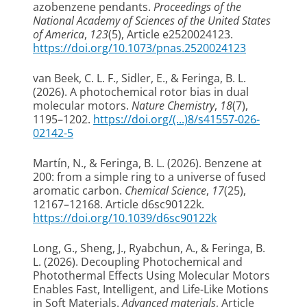
azobenzene pendants.
Proceedings of the
National Academy of Sciences of the United States
of America
,
123
(5), Article e2520024123.
https://doi.org/10.1073/pnas.2520024123
van Beek, C. L. F.
, Sidler, E.
, & Feringa, B. L.
(2026).
A photochemical rotor bias in dual
molecular motors
.
Nature Chemistry
,
18
(7),
1195–1202.
https://doi.org/(...)8/s41557-026-
02142-5
Martín, N.
, & Feringa, B. L.
(2026).
Benzene at
200: from a simple ring to a universe of fused
aromatic carbon
.
Chemical Science
,
17
(25),
12167–12168. Article d6sc90122k.
https://doi.org/10.1039/d6sc90122k
Long, G.
, Sheng, J.
, Ryabchun, A.
, & Feringa, B.
L.
(2026).
Decoupling Photochemical and
Photothermal Effects Using Molecular Motors
Enables Fast, Intelligent, and Life-Like Motions
in Soft Materials
.
Advanced materials
, Article