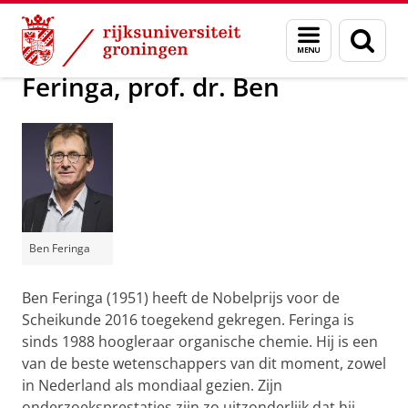
Skip
Skip
Over ons
Actueel
Voor de pers
Menu
Zoek
to
to
en
Content
Navigation
zoeken
Feringa, prof. dr. Ben
Ben Feringa
Ben Feringa (1951) heeft de Nobelprijs voor de
Scheikunde 2016 toegekend gekregen. Feringa is
sinds 1988 hoogleraar organische chemie. Hij is een
van de beste wetenschappers van dit moment, zowel
in Nederland als mondiaal gezien. Zijn
onderzoeksprestaties zijn zo uitzonderlijk dat hij