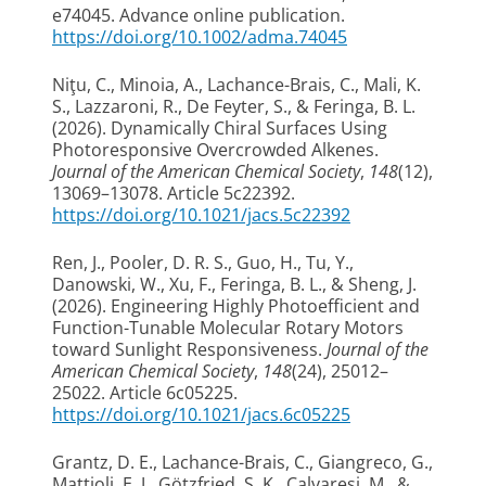
e74045. Advance online publication.
https://doi.org/10.1002/adma.74045
Niţu, C.
, Minoia, A.
, Lachance-Brais, C.
, Mali, K.
S., Lazzaroni, R., De Feyter, S.
, & Feringa, B. L.
(2026).
Dynamically Chiral Surfaces Using
Photoresponsive Overcrowded Alkenes
.
Journal of the American Chemical Society
,
148
(12),
13069–13078. Article 5c22392.
https://doi.org/10.1021/jacs.5c22392
Ren, J.
, Pooler, D. R. S.
, Guo, H., Tu, Y.,
Danowski, W.
, Xu, F.
, Feringa, B. L.
, & Sheng, J.
(2026).
Engineering Highly Photoefficient and
Function-Tunable Molecular Rotary Motors
toward Sunlight Responsiveness
.
Journal of the
American Chemical Society
,
148
(24), 25012–
25022. Article 6c05225.
https://doi.org/10.1021/jacs.6c05225
Grantz, D. E.
, Lachance-Brais, C.
, Giangreco, G.,
Mattioli, E. J.
, Götzfried, S. K.
, Calvaresi, M.
, &