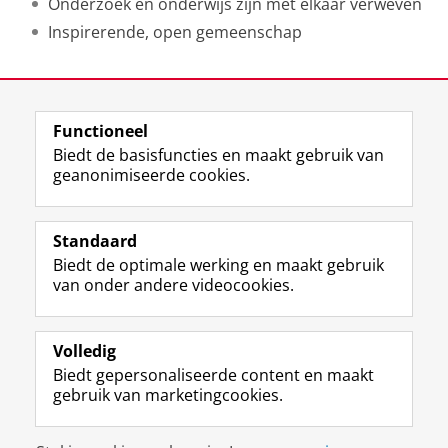
Onderzoek en onderwijs zijn met elkaar verweven
Inspirerende, open gemeenschap
Laatst gewijzigd:
01 juli 2026 13:42
Functioneel
View this page in:
English
Biedt de basisfuncties en maakt gebruik van
geanonimiseerde cookies.
F
L
R
I
Y
Volg de RUG
a
i
S
n
o
Standaard
c
n
S
s
u
Biedt de optimale werking en maakt gebruik
e
k
-
t
T
Studiekiezers
van onder andere videocookies.
b
e
f
a
u
Maatschappij/bedrijven
o
d
e
g
b
o
I
e
r
e
Alumni
k
n
d
a
-
Volledig
p
-
R
m
k
Biedt gepersonaliseerde content en maakt
Over ons
a
p
i
-
a
gebruik van marketingcookies.
g
a
j
a
n
i
g
k
c
a
Disclaimer & Copyright
Privacy
Cookies