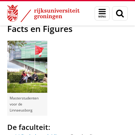
Skip
Skip
Over ons
Over onze Faculteit
Menu
Zoek
to
to
en
Content
Navigation
zoeken
Facts en Figures
Masterstudenten
voor de
Linnaeusborg
De faculteit: