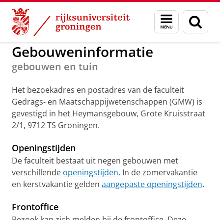
Skip
Skip
to
to
GMW
Gebouweninformatie
Menu
Zoek
Content
Navigation
en
zoeken
Gebouweninformatie
gebouwen en tuin
Het bezoekadres en postadres van de faculteit
Gedrags- en Maatschappijwetenschappen (GMW) is
gevestigd in het Heymansgebouw, Grote Kruisstraat
2/1, 9712 TS Groningen.
Openingstijden
De faculteit bestaat uit negen gebouwen met
verschillende
openingstijden
. In de zomervakantie
en kerstvakantie gelden
aangepaste openingstijden
.
Frontoffice
Bezoek kan zich melden bij de frontoffice. Deze