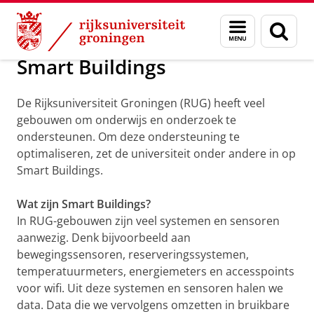
Skip
Skip
Maatschappij/bedrijven
Smart Buildings
Menu
Zoek
to
to
en
Content
Navigation
zoeken
Smart Buildings
De Rijksuniversiteit Groningen (RUG) heeft veel
gebouwen om onderwijs en onderzoek te
ondersteunen. Om deze ondersteuning te
optimaliseren, zet de universiteit onder andere in op
Smart Buildings.
Wat zijn Smart Buildings?
In RUG-gebouwen zijn veel systemen en sensoren
aanwezig. Denk bijvoorbeeld aan
bewegingssensoren, reserveringssystemen,
temperatuurmeters, energiemeters en accesspoints
voor wifi. Uit deze systemen en sensoren halen we
data. Data die we vervolgens omzetten in bruikbare