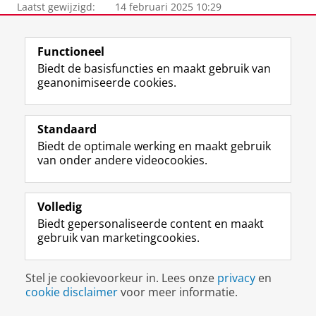
Laatst gewijzigd:
14 februari 2025 10:29
View this page in:
English
Functioneel
Biedt de basisfuncties en maakt gebruik van
geanonimiseerde cookies.
F
L
R
I
Y
Volg de RUG
a
i
S
n
o
c
n
S
s
u
Standaard
e
k
-
t
T
Studiekiezers
Biedt de optimale werking en maakt gebruik
b
e
f
a
u
van onder andere videocookies.
Maatschappij/bedrijven
o
d
e
g
b
o
I
e
r
e
Alumni
k
n
d
a
-
p
-
R
m
k
Volledig
Over ons
a
p
i
-
a
Biedt gepersonaliseerde content en maakt
g
a
j
a
n
gebruik van marketingcookies.
i
g
k
c
a
Disclaimer & Copyright
Privacy
Cookies
n
i
s
c
a
Inloggen
a
n
u
o
l
Stel je cookievoorkeur in. Lees onze
privacy
en
R
a
n
u
R
cookie disclaimer
voor meer informatie.
i
R
i
n
i