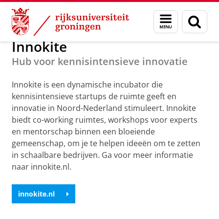
Skip
Skip
Maatschappij/bedrijven
Menu
Zoek
to
to
en
Content
Navigation
zoeken
Innokite
Hub voor kennisintensieve innovatie
Innokite is een dynamische incubator die
kennisintensieve startups de ruimte geeft en
innovatie in Noord-Nederland stimuleert. Innokite
biedt co-working ruimtes, workshops voor experts
en mentorschap binnen een bloeiende
gemeenschap, om je te helpen ideeën om te zetten
in schaalbare bedrijven. Ga voor meer informatie
naar innokite.nl.
innokite.nl