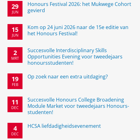
Honours Festival 2026: het Mukwege Cohort
29
gevierd
JUN
Kom op 24 juni 2026 naar de 15e editie van
15
het Honours Festival!
JUN
Succesvolle Interdisciplinary Skills
2
Opportunities Evening voor tweedejaars
MRT
honoursstudenten!
Op zoek naar een extra uitdaging?
19
FEB
Succesvolle Honours College Broadening
11
Module Market voor tweedejaars Honours-
DEC
studenten!
HCSA liefdadigheidsevenement
4
DEC