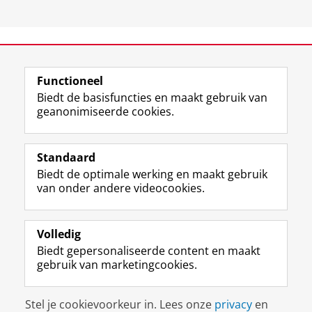
View this page in:
English
Functioneel
Biedt de basisfuncties en maakt gebruik van
geanonimiseerde cookies.
F
L
R
I
Y
Volg de RUG
a
i
S
n
o
Standaard
c
n
S
s
u
Biedt de optimale werking en maakt gebruik
e
k
-
t
T
Studiekiezers
van onder andere videocookies.
b
e
f
a
u
Maatschappij/bedrijven
o
d
e
g
b
o
I
e
r
e
Alumni
k
n
d
a
-
Volledig
p
-
R
m
k
Biedt gepersonaliseerde content en maakt
Over ons
a
p
i
-
a
gebruik van marketingcookies.
g
a
j
a
n
i
g
k
c
a
Disclaimer & Copyright
Privacy
Cookies
n
i
s
c
a
Stel je cookievoorkeur in. Lees onze
privacy
en