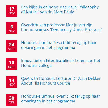
Een kijkje in de honourscursus ‘Philosophy
17
of Nature’ van dr. Marc Pauly
NOV
Overzicht van professor Morijn van zijn
6
honourscursus ‘Democracy Under Pressure’
NOV
Honours-alumna Resa blikt terug op haar
24
ervaringen in het programma
SEPT
Innovatief en Interdisciplinair Leren aan het
10
Honours College
SEPT
Q&A with Honours Lecturer Dr Alain Dekker
14
About His Honours Course
NOV
Honours-alumnus Jovan blikt terug op haar
30
ervaringen in het programma
OKT