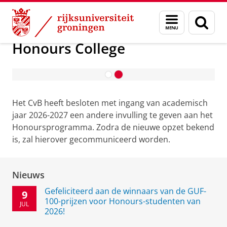
Skip
Skip
Onderwijs
Honours College
Menu
Zoek
to
to
en
Content
Navigation
zoeken
Honours College
Contact en Praktische Informatie
Het CvB heeft besloten met ingang van academisch
jaar 2026-2027 een andere invulling te geven aan het
Honoursprogramma. Zodra de nieuwe opzet bekend
is, zal hierover gecommuniceerd worden.
Nieuws
Gefeliciteerd aan de winnaars van de GUF-
9
100-prijzen voor Honours-studenten van
JUL
2026!