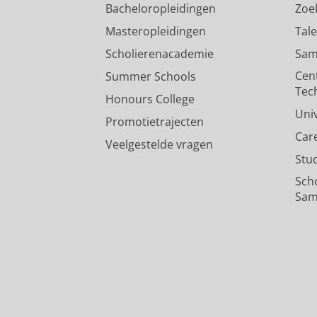
Bacheloropleidingen
Zoe
Masteropleidingen
Tal
Scholierenacademie
Sam
Cen
Summer Schools
Tec
Honours College
Uni
Promotietrajecten
Car
Veelgestelde vragen
Stu
Sch
Sam