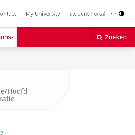
ontact
My University
Student Portal
Contr
Nederlands
English
 ons
Zoeken
te/Hoofd
ratie
62