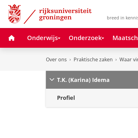
Skip
Skip
to
to
Content
Navigation
breed in kenni
Home
Onderwijs
Onderzoek
Maatsch
Over ons
Praktische zaken
Waar vi
T.K. (Karina) Idema
Profiel