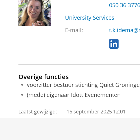
050 36 377
University Services
E-mail:
t.k.idema@r
L
i
n
k
e
Overige functies
d
I
voorzitter bestuur stichting Quiet Groning
n
(mede) eigenaar Idott Evenementen
Laatst gewijzigd:
16 september 2025 12:01