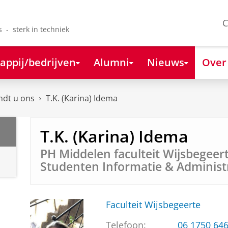
C
s - sterk in techniek
appij/bedrijven
Alumni
Nieuws
Over
ndt u ons
T.K. (Karina) Idema
T.K. (Karina) Idema
PH Middelen faculteit Wijsbegeer
Studenten Informatie & Administ
Faculteit Wijsbegeerte
Telefoon:
06 1750 64