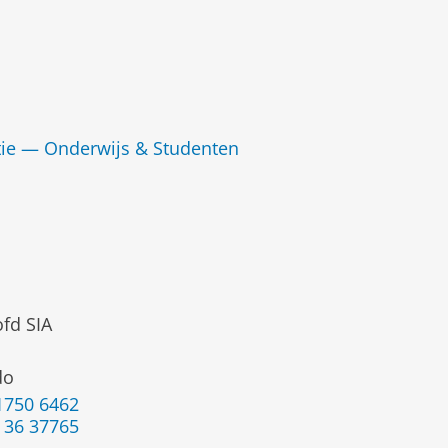
tie — Onderwijs & Studenten
fd SIA
do
1750 6462
 36 37765