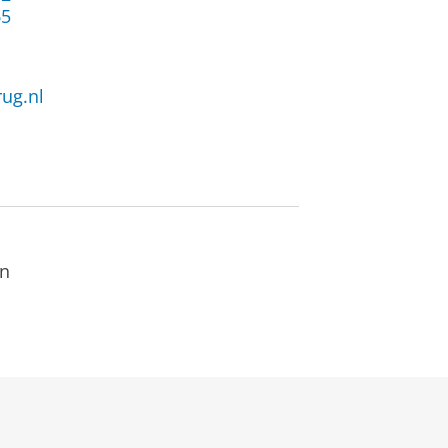
65
ug.nl
en