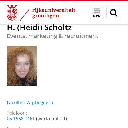
Skip
Skip
Over ons
H. (Heidi) Scholtz
Menu
Zoek
to
to
en
Content
Navigation
zoeken
H. (Heidi) Scholtz
Events, marketing & recruitment
Faculteit Wijsbegeerte
Telefoon:
06 1556 1461
(work contact)