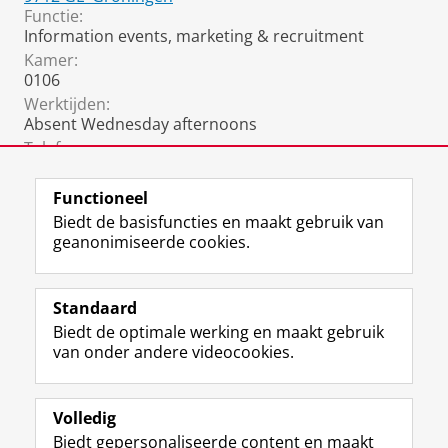
Functie:
Information events, marketing & recruitment
Kamer:
0106
Werktijden:
Absent Wednesday afternoons
Telefoon:
06 1556 1461
(work contact)
Functioneel
Biedt de basisfuncties en maakt gebruik van
geanonimiseerde cookies.
F
L
R
I
Y
Volg de RUG
a
i
S
n
o
Standaard
c
n
S
s
u
Biedt de optimale werking en maakt gebruik
e
k
-
t
T
Studiekiezers
van onder andere videocookies.
b
e
f
a
u
Maatschappij/bedrijven
o
d
e
g
b
o
I
e
r
e
Alumni
k
n
d
a
-
Volledig
p
-
R
m
k
Biedt gepersonaliseerde content en maakt