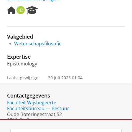
H
O
R
o
R
e
m
C
s
e
I
e
p
D
a
Vakgebied
a
r
Wetenschapsfilosofie
g
c
e
h
Expertise
P
o
Epistemology
r
t
Laatst gewijzigd:
30 juli 2026 01:04
a
l
Contactgegevens
Faculteit Wijsbegeerte
Faculteitsbureau — Bestuur
Oude Boteringestraat 52
9712 GL Groningen
Nederland