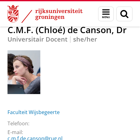
Skip
Skip
Over ons
C.M.F. (Chloé) de Canson, Dr
Menu
Zoek
to
to
en
Content
Navigation
zoeken
C.M.F. (Chloé) de Canson, Dr
Universitair Docent
she/her
Faculteit Wijsbegeerte
Telefoon:
E-mail:
c.m.f.de.canson@rug.nl