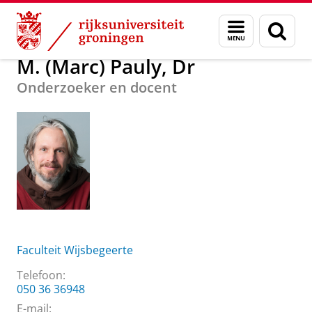
Skip
Skip
Over ons
M. (Marc) Pauly, Dr
Menu
Zoek
to
to
en
Content
Navigation
zoeken
M. (Marc) Pauly, Dr
Onderzoeker en docent
Faculteit Wijsbegeerte
Telefoon:
050 36 36948
E-mail: