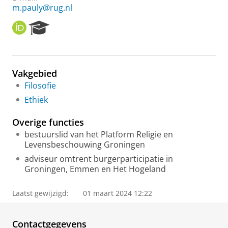
m.pauly@rug.nl
O
R
R
e
C
s
I
e
D
a
Vakgebied
r
Filosofie
c
h
Ethiek
P
o
Overige functies
r
bestuurslid van het Platform Religie en
t
Levensbeschouwing Groningen
a
l
adviseur omtrent burgerparticipatie in
Groningen, Emmen en Het Hogeland
Laatst gewijzigd:
01 maart 2024 12:22
Contactgegevens