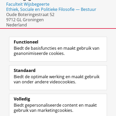
Faculteit Wijsbegeerte
Ethiek, Sociale en Politieke Filosofie — Bestuur
Oude Boteringestraat 52
9712 GL Groningen
Nederland
Kamer 0202
Functioneel
Biedt de basisfuncties en maakt gebruik van
geanonimiseerde cookies.
F
L
R
I
Y
Volg de RUG
a
i
S
n
o
Standaard
c
n
S
s
u
Biedt de optimale werking en maakt gebruik
e
k
-
t
T
Studiekiezers
van onder andere videocookies.
b
e
f
a
u
Maatschappij/bedrijven
o
d
e
g
b
o
I
e
r
e
Alumni
k
n
d
a
-
Volledig
p
-
R
m
k
Biedt gepersonaliseerde content en maakt
Over ons
a
p
i
-
a
gebruik van marketingcookies.
g
a
j
a
n