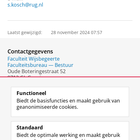
s.kosch@rug.nl
Laatst gewijzigd:
28 november 2024 07:57
Contactgegevens
Faculteit Wijsbegeerte
Faculteitsbureau — Bestuur
Oude Boteringestraat 52
9712 GL Groningen
Nederland
Functioneel
Biedt de basisfuncties en maakt gebruik van
geanonimiseerde cookies.
F
L
R
I
Y
Volg de RUG
a
i
S
n
o
Standaard
c
n
S
s
u
Biedt de optimale werking en maakt gebruik
e
k
-
t
T
Studiekiezers