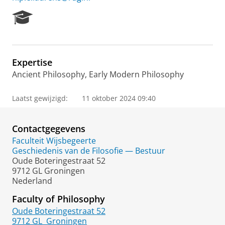
R
e
s
e
a
Expertise
r
Ancient Philosophy, Early Modern Philosophy
c
h
P
Laatst gewijzigd:
11 oktober 2024 09:40
o
r
t
Contactgegevens
a
Faculteit Wijsbegeerte
l
Geschiedenis van de Filosofie — Bestuur
Oude Boteringestraat 52
9712 GL Groningen
Nederland
Faculty of Philosophy
Oude Boteringestraat 52
9712 GL
Groningen