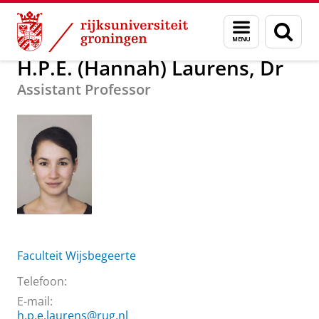
Skip
Skip
Over ons
H.P.E. (Hannah) Laurens, Dr
Menu
Zoek
to
to
en
Content
Navigation
zoeken
H.P.E. (Hannah) Laurens, Dr
Assistant Professor
Faculteit Wijsbegeerte
Telefoon:
E-mail:
h.p.e.laurens@rug.nl