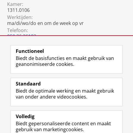
Kamer:
1311.0106
Werktijden:
ma/di/wo/do en om de week op vr
Telefoon:
050 36 36182
06 3192 1449
Functioneel
Biedt de basisfuncties en maakt gebruik van
geanonimiseerde cookies.
F
L
R
I
Y
Volg de RUG
a
i
S
n
o
Standaard
c
n
S
s
u
Biedt de optimale werking en maakt gebruik
e
k
-
t
T
Studiekiezers
van onder andere videocookies.
b
e
f
a
u
Maatschappij/bedrijven
o
d
e
g
b
o
I
e
r
e
Alumni
k
n
d
a
-
Volledig
p
-
R
m
k
Biedt gepersonaliseerde content en maakt
Over ons
a
p
i
-
a
gebruik van marketingcookies.