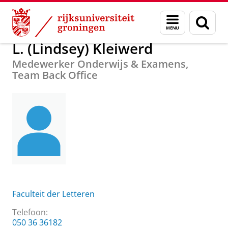
Skip
Skip
Over ons
L. (Lindsey) Kleiwerd
Menu
Zoek
to
to
en
Content
Navigation
zoeken
L. (Lindsey) Kleiwerd
Medewerker Onderwijs & Examens,
Team Back Office
Faculteit der Letteren
Telefoon:
050 36 36182