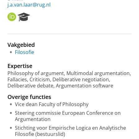
j.a.van.laar@rug.nl
O
R
R
e
C
s
I
e
D
a
Vakgebied
r
Filosofie
c
h
Expertise
P
o
Philosophy of argument, Multimodal argumentation,
r
Fallacies, Criticism, Deliberative negotiation,
t
Deliberative debate, Argumentation software
a
Overige functies
l
Vice dean Faculty of Philosophy
Steering commissie European Conference on
Argumentation
Stichting voor Empirische Logica en Analytische
Filosofie (bestuurslid)