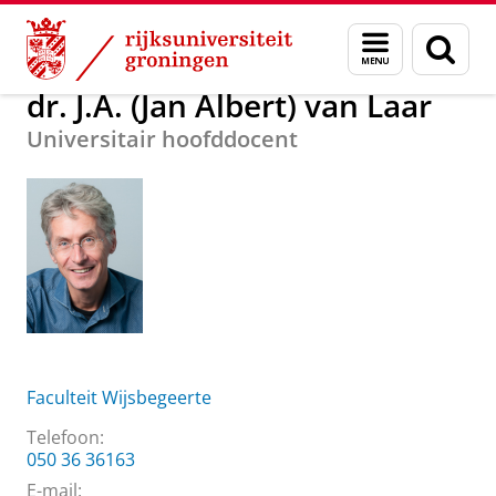
Skip
Skip
Over ons
dr. J.A. (Jan Albert) van Laar
Menu
Zoek
to
to
en
Content
Navigation
zoeken
dr. J.A. (Jan Albert) van Laar
Universitair hoofddocent
Faculteit Wijsbegeerte
Telefoon:
050 36 36163
E-mail: