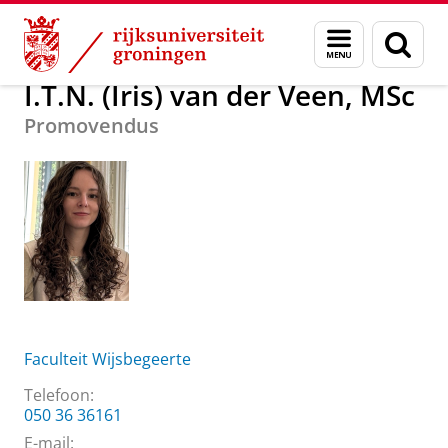
Skip
Skip
Over ons
I.T.N. (Iris) van der Veen, MSc
Menu
Zoek
to
to
en
Content
Navigation
zoeken
I.T.N. (Iris) van der Veen, MSc
Promovendus
Faculteit Wijsbegeerte
Telefoon:
050 36 36161
E-mail: