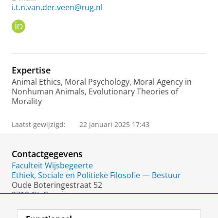
i.t.n.van.der.veen@rug.nl
O
R
C
I
D
Expertise
Animal Ethics, Moral Psychology, Moral Agency in
Nonhuman Animals, Evolutionary Theories of
Morality
Laatst gewijzigd:
22 januari 2025 17:43
Contactgegevens
Faculteit Wijsbegeerte
Ethiek, Sociale en Politieke Filosofie — Bestuur
Oude Boteringestraat 52
9712 GL Groningen
Nederland