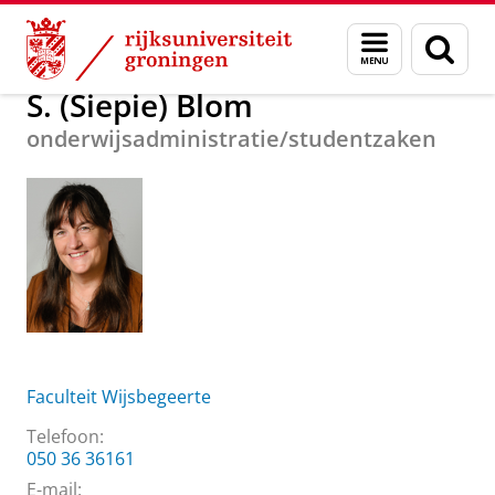
Skip
Skip
Over ons
S. (Siepie) Blom
Menu
Zoek
to
to
en
Content
Navigation
zoeken
S. (Siepie) Blom
onderwijsadministratie/studentzaken
Faculteit Wijsbegeerte
Telefoon:
050 36 36161
E-mail: