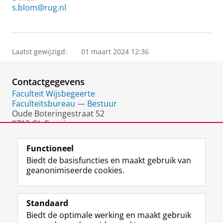
s.blom@rug.nl
Laatst gewijzigd:
01 maart 2024 12:36
Contactgegevens
Faculteit Wijsbegeerte
Faculteitsbureau — Bestuur
Oude Boteringestraat 52
9712 GL Groningen
Nederland
Functioneel
Biedt de basisfuncties en maakt gebruik van
geanonimiseerde cookies.
F
L
R
I
Y
Volg de RUG
a
i
S
n
o
Standaard
c
n
S
s
u
Biedt de optimale werking en maakt gebruik
e
k
-
t
T
Studiekiezers