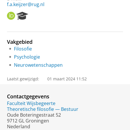
f.a.keijzer@rug.nl
O
R
R
e
C
s
I
e
D
a
Vakgebied
r
Filosofie
c
h
Psychologie
P
Neurowetenschappen
o
r
t
Laatst gewijzigd:
01 maart 2024 11:52
a
l
Contactgegevens
Faculteit Wijsbegeerte
Theoretische filosofie — Bestuur
Oude Boteringestraat 52
9712 GL Groningen
Nederland