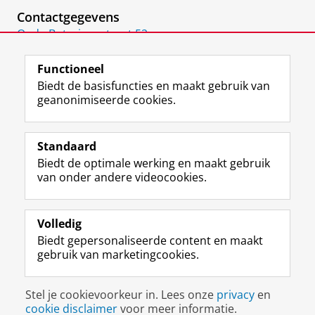
Contactgegevens
Oude Boteringestraat 52
9712 GL
Groningen
Functioneel
Biedt de basisfuncties en maakt gebruik van
geanonimiseerde cookies.
F
L
R
I
Y
Volg de RUG
a
i
S
n
o
Standaard
c
n
S
s
u
Biedt de optimale werking en maakt gebruik
e
k
-
t
T
Studiekiezers
van onder andere videocookies.
b
e
f
a
u
Maatschappij/bedrijven
o
d
e
g
b
o
I
e
r
e
Alumni
k
n
d
a
-
Volledig
p
-
R
m
k
Biedt gepersonaliseerde content en maakt
Over ons
a
p
i
-
a
gebruik van marketingcookies.
g
a
j
a
n
i
g
k
c
a
Disclaimer & Copyright
Privacy
Cookies
n
i
s
c
a
Stel je cookievoorkeur in. Lees onze
privacy
en
Inloggen
a
n
u
o
l
cookie disclaimer
voor meer informatie.