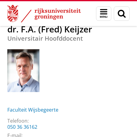
Skip
Skip
Over ons
dr. F.A. (Fred) Keijzer
Menu
Zoek
to
to
en
Content
Navigation
zoeken
dr. F.A. (Fred) Keijzer
Universitair Hoofddocent
Faculteit Wijsbegeerte
Telefoon:
050 36 36162
E-mail: