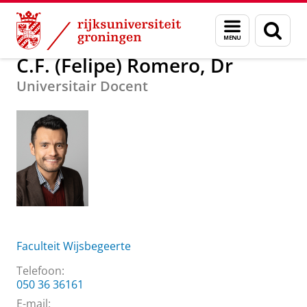
Skip
Skip
Over ons
C.F. (Felipe) Romero, Dr
Menu
Zoek
to
to
en
Content
Navigation
zoeken
C.F. (Felipe) Romero, Dr
Universitair Docent
Faculteit Wijsbegeerte
Telefoon:
050 36 36161
E-mail: