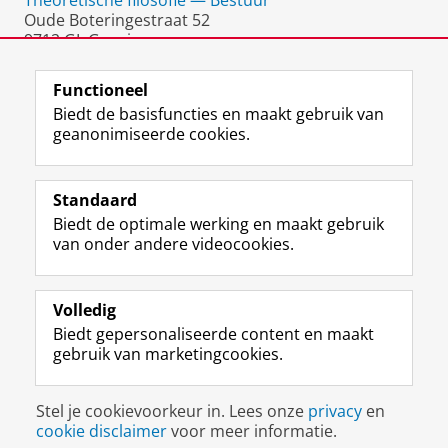
Theoretische filosofie — Bestuur
Oude Boteringestraat 52
9712 GL Groningen
Nederland
Functioneel
Biedt de basisfuncties en maakt gebruik van
geanonimiseerde cookies.
F
L
R
I
Y
Volg de RUG
a
i
S
n
o
Standaard
c
n
S
s
u
Biedt de optimale werking en maakt gebruik
e
k
-
t
T
Studiekiezers
van onder andere videocookies.
b
e
f
a
u
Maatschappij/bedrijven
o
d
e
g
b
o
I
e
r
e
Alumni
k
n
d
a
-
Volledig
p
-
R
m
k
Biedt gepersonaliseerde content en maakt
Over ons
a
p
i
-
a
gebruik van marketingcookies.
g
a
j
a
n
i
g
k
c
a
Disclaimer & Copyright
Privacy
Cookies
n
i
s
c
a
Stel je cookievoorkeur in. Lees onze
privacy
en
Inloggen
a
n
u
o
l
cookie disclaimer
voor meer informatie.