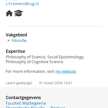
c.f.romero@rug.nl
H
R
o
e
m
s
e
e
p
a
Vakgebied
a
r
Filosofie
g
c
e
h
Expertise
P
o
Philosophy of Science, Social Epistemology,
r
Philosophy of Cognitive Science
t
a
For more information, visit
my website
.
l
Laatst gewijzigd:
01 maart 2024 13:41
Contactgegevens
Faculteit Wijsbegeerte