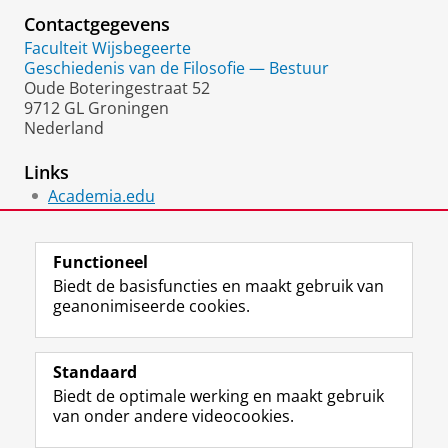
Contactgegevens
Faculteit Wijsbegeerte
Geschiedenis van de Filosofie — Bestuur
Oude Boteringestraat 52
9712 GL Groningen
Nederland
Links
Academia.edu
Personal website
Functioneel
Biedt de basisfuncties en maakt gebruik van
geanonimiseerde cookies.
F
L
R
I
Y
Volg de RUG
a
i
S
n
o
Standaard
c
n
S
s
u
Biedt de optimale werking en maakt gebruik
e
k
-
t
T
Studiekiezers
van onder andere videocookies.
b
e
f
a
u
Maatschappij/bedrijven
o
d
e
g
b