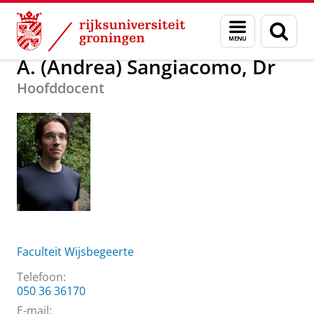
Skip
Skip
Over ons
A. (Andrea) Sangiacomo, Dr
Menu
Zoek
to
to
en
Content
Navigation
zoeken
A. (Andrea) Sangiacomo, Dr
Hoofddocent
Faculteit Wijsbegeerte
Telefoon:
050 36 36170
E-mail: