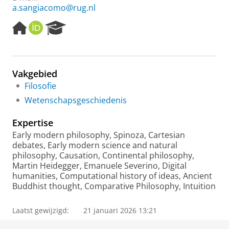
a.sangiacomo@rug.nl
H
O
R
o
R
e
m
C
s
e
I
e
p
D
a
Vakgebied
a
r
Filosofie
g
c
e
h
Wetenschapsgeschiedenis
P
o
Expertise
r
Early modern philosophy, Spinoza, Cartesian
t
debates, Early modern science and natural
a
philosophy, Causation, Continental philosophy,
l
Martin Heidegger, Emanuele Severino, Digital
humanities, Computational history of ideas, Ancient
Buddhist thought, Comparative Philosophy, Intuition
Laatst gewijzigd:
21 januari 2026 13:21