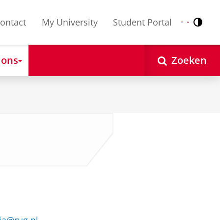
ontact
My University
Student Portal
Contr
Nederlands
English
 ons
Zoeken