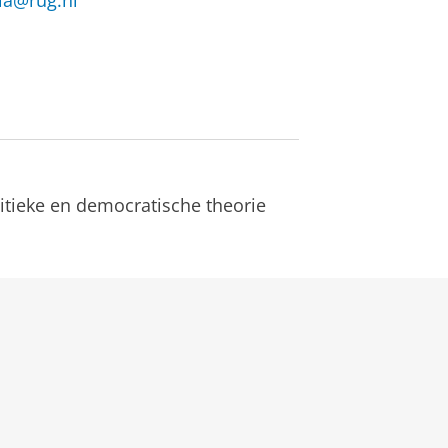
hia@rug.nl
olitieke en democratische theorie