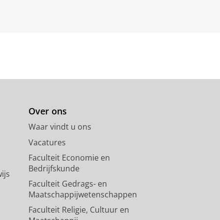
Over ons
Waar vindt u ons
Vacatures
Faculteit Economie en
Bedrijfskunde
ijs
Faculteit Gedrags- en
Maatschappijwetenschappen
Faculteit Religie, Cultuur en