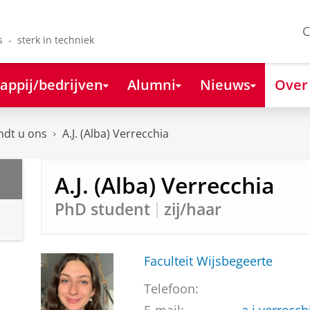
C
s - sterk in techniek
appij/bedrijven
Alumni
Nieuws
Over
ndt u ons
A.J. (Alba) Verrecchia
A.J. (Alba) Verrecchia
PhD student
zij/haar
Faculteit Wijsbegeerte
Telefoon: