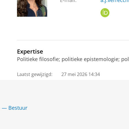
E-mail:
a.j.verrecc
O
R
C
I
D
Expertise
Politieke filosofie; politieke epistemologie; p
Laatst gewijzigd:
27 mei 2026 14:34
ie — Bestuur