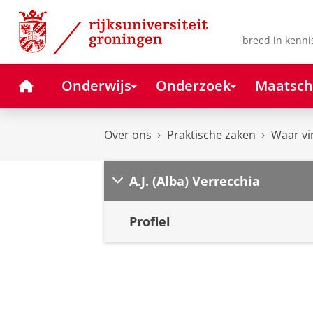
Skip
Skip
to
to
Content
Navigation
breed in kenni
Home
Onderwijs
Onderzoek
Maatsch
Over ons
Praktische zaken
Waar vi
A.J. (Alba) Verrecchia
Profiel