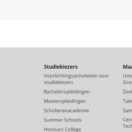
Studiekiezers
Maa
Voorlichtingsactiviteiten voor
Univ
studiekiezers
Gro
Bacheloropleidingen
Zoe
Masteropleidingen
Tal
Scholierenacademie
Sam
Cen
Summer Schools
Tec
Honours College