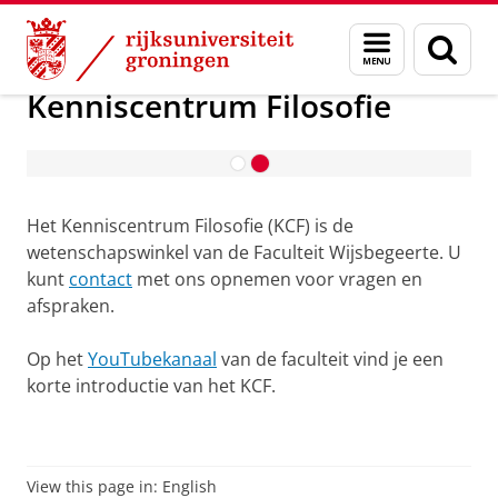
Skip
Skip
Over ons
Faculteit Wijsbegeerte
Kenniscentrum Filosofie
Menu
Zoek
to
to
en
Content
Navigation
zoeken
Kenniscentrum Filosofie
Vragen? Neem contact op!
Het Kenniscentrum Filosofie (KCF) is de
wetenschapswinkel van de Faculteit Wijsbegeerte. U
kunt
contact
met ons opnemen voor vragen en
afspraken.
Op het
YouTubekanaal
van de faculteit vind je een
korte introductie van het KCF.
View this page in:
English