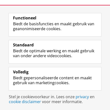
Functioneel
F
L
R
I
Y
Volg de RUG
Biedt de basisfuncties en maakt gebruik van
a
i
S
n
o
geanonimiseerde cookies.
c
n
S
s
u
e
k
-
t
T
Studiekiezers
b
e
f
a
u
Standaard
Maatschappij/bedrijven
o
d
e
g
b
Biedt de optimale werking en maakt gebruik
o
I
e
r
e
Alumni
van onder andere videocookies.
k
n
d
a
-
p
-
R
m
k
Over ons
a
p
i
-
a
g
a
j
a
n
Volledig
i
g
k
c
a
Biedt gepersonaliseerde content en maakt
Disclaimer & Copyright
Privacy
Cookies
n
i
s
c
a
gebruik van marketingcookies.
Inloggen
a
n
u
o
l
R
a
n
u
R
i
R
i
n
i
Stel je cookievoorkeur in. Lees onze
privacy
en
j
i
v
t
j
cookie disclaimer
voor meer informatie.
k
j
e
R
k