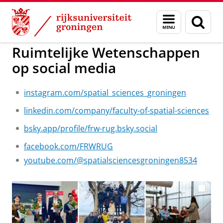
Skip
Skip
to
to
Over ons
Profiel
Menu
Zoek
Content
Navigation
en
zoeken
Ruimtelijke Wetenschappen
op social media
instagram.com/spatial_sciences_groningen
linkedin.com/company/faculty-of-spatial-sciences
bsky.app/profile/frw-rug.bsky.social
facebook.com/FRWRUG
youtube.com/@spatialsciencesgroningen8534