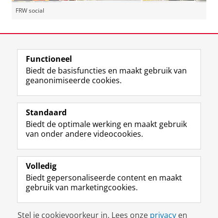
FRW social
Laatst gewijzigd:
24 februari 2026 13:13
Functioneel
View this page in:
English
Biedt de basisfuncties en maakt gebruik van
geanonimiseerde cookies.
F
L
R
I
Y
Volg de RUG
a
i
S
n
o
Standaard
c
n
S
s
u
Biedt de optimale werking en maakt gebruik
e
k
-
t
T
Studiekiezers
van onder andere videocookies.
b
e
f
a
u
Maatschappij/bedrijven
o
d
e
g
b
o
I
e
r
e
Alumni
k
n
d
a
-
Volledig
p
-
R
m
k
Biedt gepersonaliseerde content en maakt
Over ons
a
p
i
-
a
gebruik van marketingcookies.
g
a
j
a
n
i
g
k
c
a
Disclaimer & Copyright
Privacy
Cookies
n
i
s
c
a
Stel je cookievoorkeur in. Lees onze
privacy
en