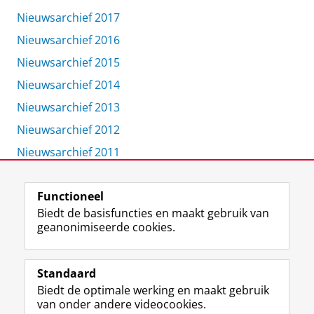
Nieuwsarchief 2017
Nieuwsarchief 2016
Nieuwsarchief 2015
Nieuwsarchief 2014
Nieuwsarchief 2013
Nieuwsarchief 2012
Nieuwsarchief 2011
Functioneel
View this page in:
English
Biedt de basisfuncties en maakt gebruik van
geanonimiseerde cookies.
F
L
R
I
Y
Volg de RUG
a
i
S
n
o
Standaard
c
n
S
s
u
Biedt de optimale werking en maakt gebruik
e
k
-
t
T
Studiekiezers
van onder andere videocookies.
b
e
f
a
u