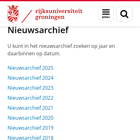
Skip
Skip
Over ons
Actueel
Nieuws
Menu
Zoek
to
to
en
Content
Navigation
zoeken
Nieuwsarchief
U kunt in het nieuwsarchief zoeken op jaar en
daarbinnen op datum.
Nieuwsarchief 2025
Nieuwsarchief 2024
Nieuwsarchief 2023
Nieuwsarchief 2022
Nieuwsarchief 2021
Nieuwsarchief 2020
Nieuwsarchief 2019
Nieuwsarchief 2018