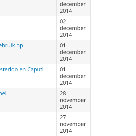
december
2014
02
december
2014
ebruik op
01
december
2014
terloo en Caputi
01
december
2014
bel
28
november
2014
27
november
2014