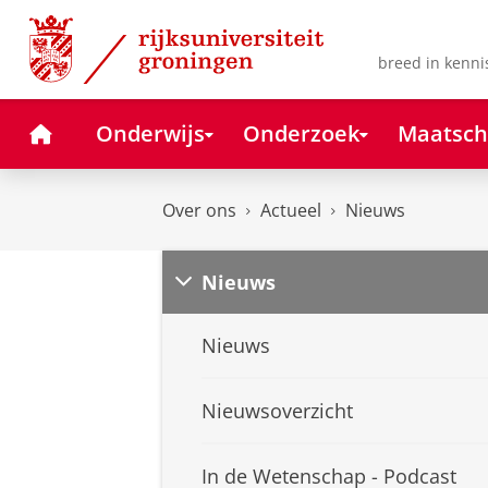
Skip
Skip
to
to
Content
Navigation
breed in kenni
Home
Onderwijs
Onderzoek
Maatsch
Over ons
Actueel
Nieuws
Nieuws
Nieuws
Nieuwsoverzicht
In de Wetenschap - Podcast