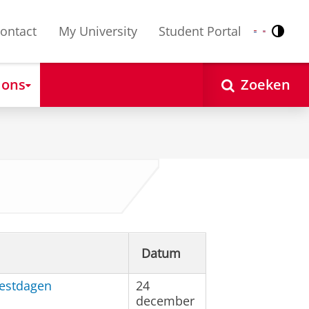
ontact
My University
Student Portal
Contr
Nederlands
English
 ons
Zoeken
Datum
eestdagen
24
december