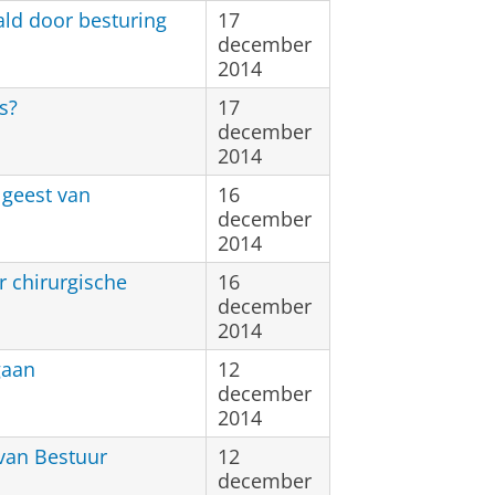
ald door besturing
17
december
2014
s?
17
december
2014
 geest van
16
december
2014
r chirurgische
16
december
2014
gaan
12
december
2014
 van Bestuur
12
december