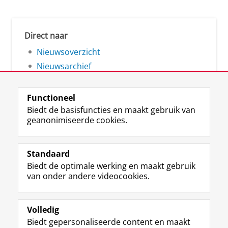
Direct naar
Nieuwsoverzicht
Nieuwsarchief
Functioneel
Biedt de basisfuncties en maakt gebruik van
geanonimiseerde cookies.
F
L
R
I
Y
Volg de RUG
a
i
S
n
o
Standaard
c
n
S
s
u
Biedt de optimale werking en maakt gebruik
e
k
-
t
T
Studiekiezers
van onder andere videocookies.
b
e
f
a
u
Maatschappij/bedrijven
o
d
e
g
b
o
I
e
r
e
Alumni
k
n
d
a
-
Volledig
p
-
R
m
k
Biedt gepersonaliseerde content en maakt
Over ons