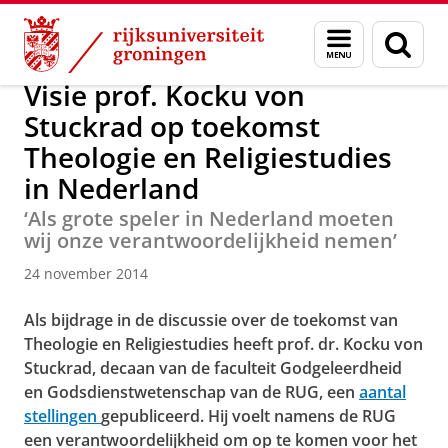
Skip
Skip
Over ons
Actueel
Nieuws
Nieuwsberichten
Menu
Zoek
to
to
en
Content
Navigation
zoeken
Visie prof. Kocku von
Stuckrad op toekomst
Theologie en Religiestudies
in Nederland
‘Als grote speler in Nederland moeten
wij onze verantwoordelijkheid nemen’
24 november 2014
Als bijdrage in de discussie over de toekomst van
Theologie en Religiestudies heeft prof. dr.
Kocku von
Stuckrad, decaan van de faculteit Godgeleerdheid
en Godsdienstwetenschap van de RUG, een
aantal
stellingen
gepubliceerd. Hij voelt namens de RUG
een verantwoordelijkheid om op te komen voor het