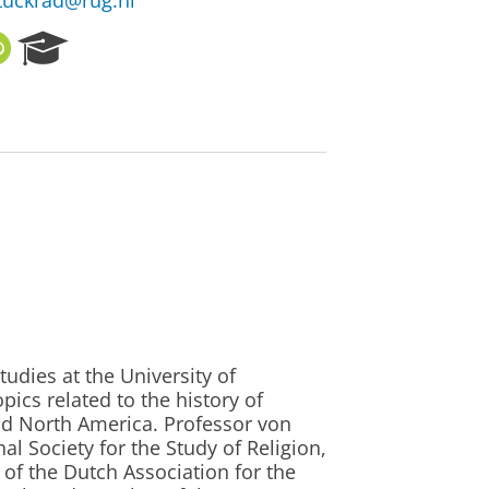
tuckrad@rug.nl
O
R
R
e
C
s
I
e
D
a
r
c
h
P
o
r
t
a
l
tudies at the University of
ics related to the history of
nd North America. Professor von
al Society for the Study of Religion,
 of the Dutch Association for the