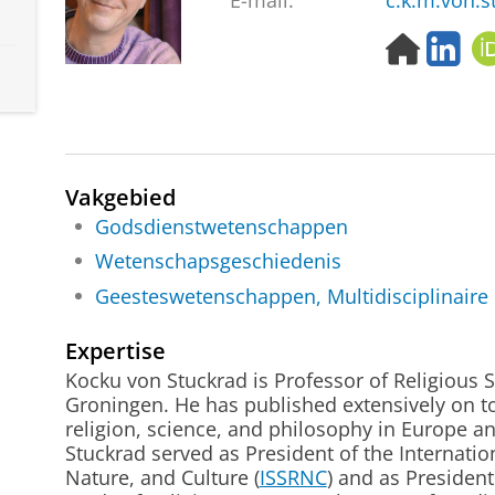
E-mail:
c.k.m.von.s
H
L
o
i
m
n
e
k
p
e
a
d
g
I
Vakgebied
e
n
Godsdienstwetenschappen
Wetenschapsgeschiedenis
Geesteswetenschappen, Multidisciplinaire
Expertise
Kocku von Stuckrad is Professor of Religious S
Groningen. He has published extensively on top
religion, science, and philosophy in Europe a
Stuckrad served as President of the Internation
Nature, and Culture (
ISSRNC
) and as President