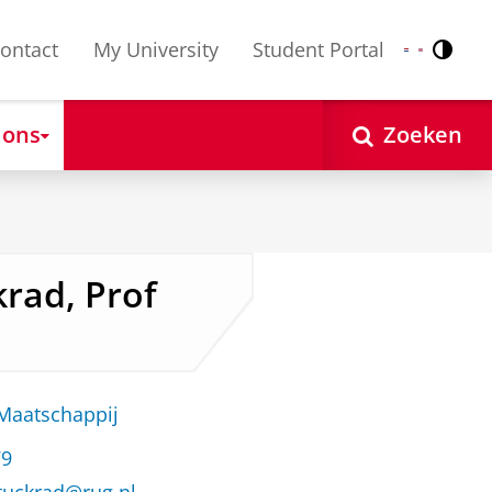
ontact
My University
Student Portal
Contr
Nederlands
English
 ons
Zoeken
krad, Prof
 Maatschappij
79