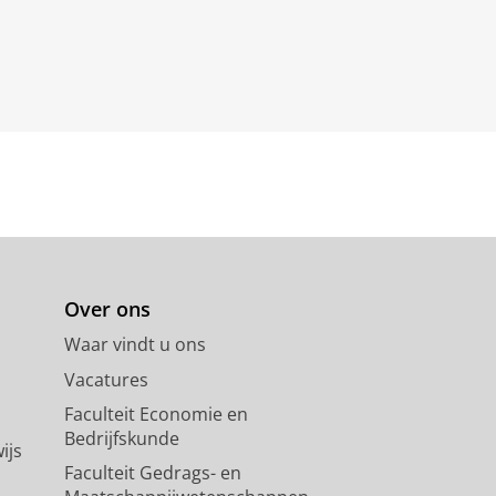
Over ons
Waar vindt u ons
Vacatures
Faculteit Economie en
Bedrijfskunde
ijs
Faculteit Gedrags- en