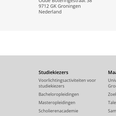
Oude Boteringestraat 38
9712 GK Groningen
Nederland
Studiekiezers
Maa
Voorlichtingsactiviteiten voor
Univ
studiekiezers
Gro
Bacheloropleidingen
Zoe
Masteropleidingen
Tal
Scholierenacademie
Sam