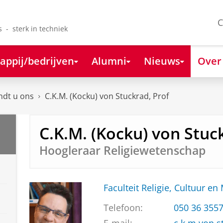
C
s - sterk in techniek
appij/bedrijven
Alumni
Nieuws
Over
ndt u ons
C.K.M. (Kocku) von Stuckrad, Prof
C.K.M. (Kocku) von Stuc
Hoogleraar Religiewetenschap
Faculteit Religie, Cultuur en
Telefoon:
050 36 355