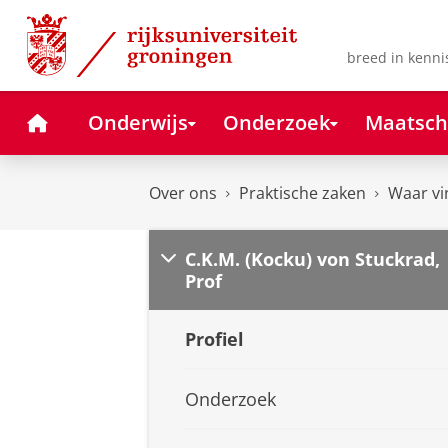
Skip
Skip
to
to
Content
Navigation
breed in kenni
Home
Onderwijs
Onderzoek
Maatsch
Over ons
Praktische zaken
Waar vi
C.K.M. (Kocku) von Stuckrad,
Prof
Profiel
Onderzoek