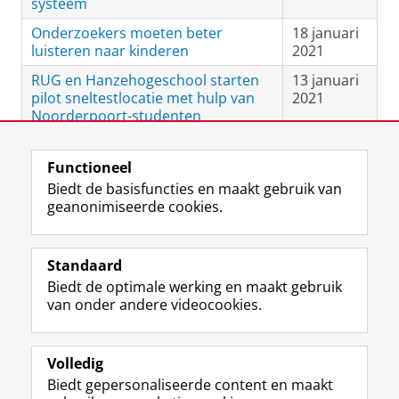
systeem
Onderzoekers moeten beter
18 januari
luisteren naar kinderen
2021
RUG en Hanzehogeschool starten
13 januari
pilot sneltestlocatie met hulp van
2021
Noorderpoort-studenten
Functioneel
View this page in:
English
Biedt de basisfuncties en maakt gebruik van
geanonimiseerde cookies.
F
L
R
I
Y
Volg de RUG
a
i
S
n
o
Standaard
c
n
S
s
u
Biedt de optimale werking en maakt gebruik
e
k
-
t
T
Studiekiezers
van onder andere videocookies.
b
e
f
a
u
Maatschappij/bedrijven
o
d
e
g
b
o
I
e
r
e
Alumni
k
n
d
a
-
Volledig
p
-
R
m
k
Biedt gepersonaliseerde content en maakt
Over ons
a
p
i
-
a