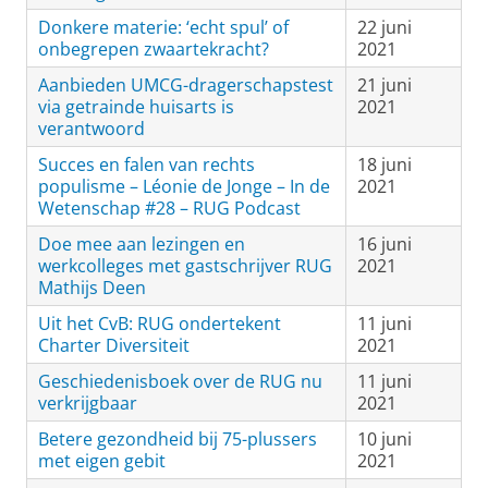
Donkere materie: ‘echt spul’ of
22 juni
onbegrepen zwaartekracht?
2021
Aanbieden UMCG-dragerschapstest
21 juni
via getrainde huisarts is
2021
verantwoord
Succes en falen van rechts
18 juni
populisme – Léonie de Jonge – In de
2021
Wetenschap #28 – RUG Podcast
Doe mee aan lezingen en
16 juni
werkcolleges met gastschrijver RUG
2021
Mathijs Deen
Uit het CvB: RUG ondertekent
11 juni
Charter Diversiteit
2021
Geschiedenisboek over de RUG nu
11 juni
verkrijgbaar
2021
Betere gezondheid bij 75-plussers
10 juni
met eigen gebit
2021