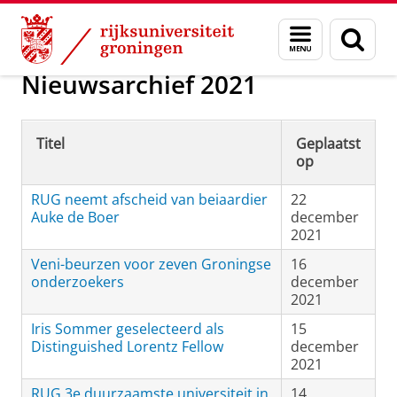
Skip
Skip
Over ons
Actueel
Nieuws
Menu
Zoek
to
to
en
Content
Navigation
zoeken
Nieuwsarchief 2021
Titel
Geplaatst
op
RUG neemt afscheid van beiaardier
22
Auke de Boer
december
2021
Veni-beurzen voor zeven Groningse
16
onderzoekers
december
2021
Iris Sommer geselecteerd als
15
Distinguished Lorentz Fellow
december
2021
RUG 3e duurzaamste universiteit in
14