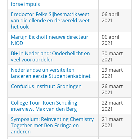
forse impuls
Eredoctor Feike Sijbesma: ‘Ik weet
06 april
van die ellende en de wereld weet
2021
het ook’
Martijn Eickhoff nieuwe directeur
06 april
NIOD
2021
Bi+ in Nederland: Onderbelicht en
30 maart
veel vooroordelen
2021
Nederlandse universiteiten
29 maart
lanceren eerste Studentenkabinet
2021
Confucius Instituut Groningen
26 maart
2021
College Tour: Koen Schuiling
22 maart
interviewt Max van den Berg
2021
Symposium: Reinventing Chemistry
21 maart
Together met Ben Feringa en
2021
anderen