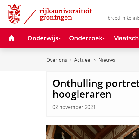
Skip
Skip
to
to
Content
Navigation
breed in kenni
Home
Onderwijs
Onderzoek
Maatsch
Over ons
Actueel
Nieuws
Onthulling portre
hoogleraren
02 november 2021