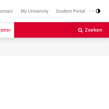
ontact
My University
Student Portal
Contr
Nederlands
English
 ons
Zoeken