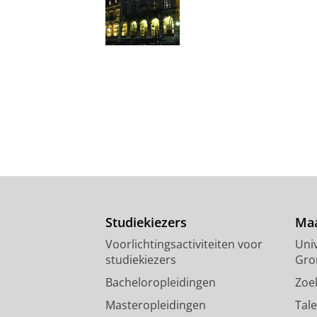
Studiekiezers
Maa
Voorlichtingsactiviteiten voor
Univ
studiekiezers
Gro
Bacheloropleidingen
Zoe
Masteropleidingen
Tal