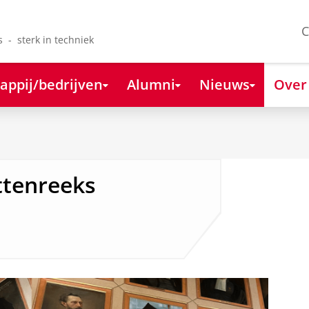
C
s - sterk in techniek
appij/bedrijven
Alumni
Nieuws
Over
ttenreeks