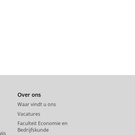
Over ons
Waar vindt u ons
Vacatures
Faculteit Economie en
Bedrijfskunde
ijs