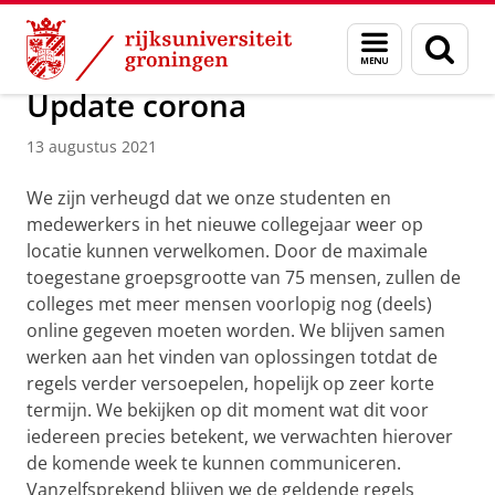
Skip
Skip
Over ons
Actueel
Nieuws
Menu
Zoek
to
to
en
Content
Navigation
zoeken
Update corona
13 augustus 2021
We zijn verheugd dat we onze studenten en
medewerkers in het nieuwe collegejaar weer op
locatie kunnen verwelkomen. Door de maximale
toegestane groepsgrootte van 75 mensen, zullen de
colleges met meer mensen voorlopig nog (deels)
online gegeven moeten worden. We blijven samen
werken aan het vinden van oplossingen totdat de
regels verder versoepelen, hopelijk op zeer korte
termijn. We bekijken op dit moment wat dit voor
iedereen precies betekent, we verwachten hierover
de komende week te kunnen communiceren.
Vanzelfsprekend blijven we de geldende regels