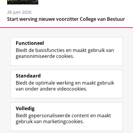
26 juni 2026
Start werving nieuwe voorzitter College van Bestuur
Functioneel
Biedt de basisfuncties en maakt gebruik van
geanonimiseerde cookies.
F
L
R
I
Y
Volg de RUG
a
i
S
n
o
Standaard
c
n
S
s
u
Biedt de optimale werking en maakt gebruik
e
k
-
t
T
Studiekiezers
van onder andere videocookies.
b
e
f
a
u
Maatschappij/bedrijven
o
d
e
g
b
o
I
e
r
e
Alumni
k
n
d
a
-
Volledig
p
-
R
m
k
Biedt gepersonaliseerde content en maakt
Over ons
a
p
i
-
a
gebruik van marketingcookies.
g
a
j
a
n
i
g
k
c
a