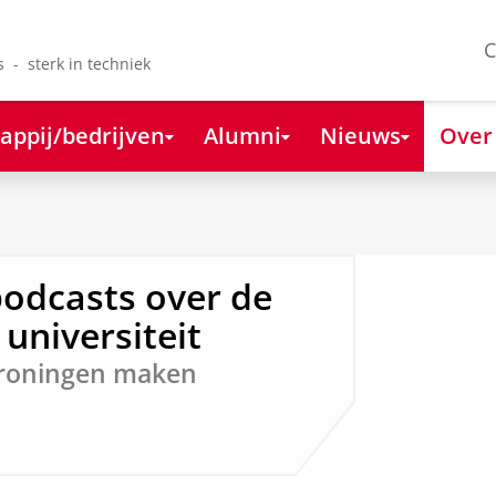
C
s - sterk in techniek
appij/bedrijven
Alumni
Nieuws
Over
odcasts over de
universiteit
roningen maken