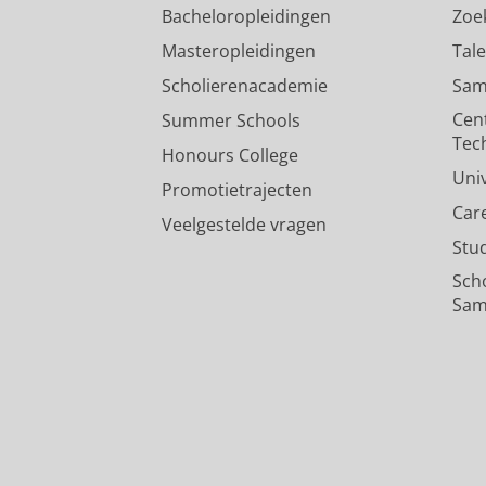
Bacheloropleidingen
Zoe
Masteropleidingen
Tal
Scholierenacademie
Sam
Cen
Summer Schools
Tec
Honours College
Uni
Promotietrajecten
Car
Veelgestelde vragen
Stu
Sch
Sam