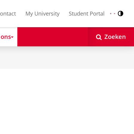
ontact
My University
Student Portal
Contr
Nederlands
English
 ons
Zoeken