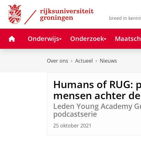
Skip
Skip
to
to
Content
Navigation
breed in kenni
Home
Onderwijs
Onderzoek
Maatsch
Over ons
Actueel
Nieuws
Humans of RUG: p
mensen achter de 
Leden Young Academy G
podcastserie
25 oktober 2021