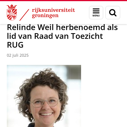
Skip
Skip
Over ons
Actueel
Nieuws
Menu
Zoek
to
to
en
Content
Navigation
zoeken
Relinde Weil herbenoemd als
lid van Raad van Toezicht
RUG
02 juli 2025