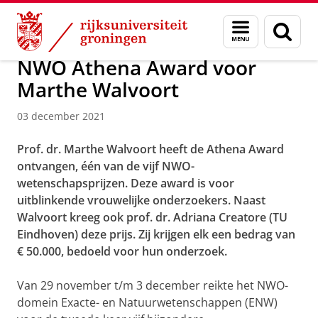
Skip
Skip
Over ons
Actueel
Nieuws
Menu
Zoek
to
to
en
Content
Navigation
zoeken
NWO Athena Award voor
Marthe Walvoort
03 december 2021
Prof. dr. Marthe Walvoort heeft de Athena Award
ontvangen, één van de vijf NWO-
wetenschapsprijzen. Deze award is voor
uitblinkende vrouwelijke onderzoekers. Naast
Walvoort kreeg ook prof. dr. Adriana Creatore (TU
Eindhoven) deze prijs. Zij krijgen elk een bedrag van
€ 50.000, bedoeld voor hun onderzoek.
Van 29 november t/m 3 december reikte het NWO-
domein Exacte- en Natuurwetenschappen (ENW)