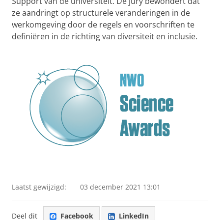
Support van de universiteit. De jury bewondert dat
ze aandringt op structurele veranderingen in de
werkomgeving door de regels en voorschriften te
definiëren in de richting van diversiteit en inclusie.
Winnaars NWO Athena awards 2021
Pas uw cookie instellingen aan
om deze
video te zien
Laatst gewijzigd:
03 december 2021 13:01
Deel dit
Facebook
LinkedIn