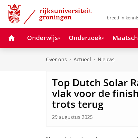
Skip
Skip
to
to
Content
Navigation
breed in kenni
Home
Onderwijs
Onderzoek
Maatsch
Over ons
Actueel
Nieuws
Top Dutch Solar R
vlak voor de finis
trots terug
29 augustus 2025