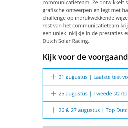
communicatieteam. Ze ontwikkelt s
grafische ontwerpen en legt met ha
challenge op indrukwekkende wijze 
rest van het communicatieteam krij
een uniek inkijkje in de prestaties
Dutch Solar Racing.
Kijk voor de voorgaan
21 augustus | Laatste test vo
21 augustus | Laatste
25 augustus | Tweede startp
Het team is al bijna 2 maanden 
25 augustus |
Tweede
Bridgestone World Solar Challenge
26 & 27 augustus | Top Dutch 
aansluiting houden 
26 & 27 augustus |
T
Eerste mijlpalen
Team Top Dutch Solar Racing