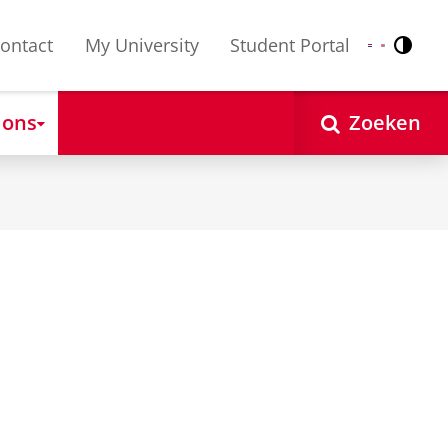
ontact
My University
Student Portal
Contr
Nederlands
English
 ons
Zoeken