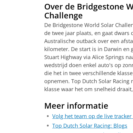
70 km/u. Toch wist Top Dutch no
Over de Bridgestone W
Green Falcon, gebaseerd op een
Naast de technische voorbereidin
resteren nog 597 kilometer tot d
Challenge
catamaranvorm. Cala groeide uit 
Twee studenten van de RUG nem
weersverwachting voorspelt reg
tijdens de race ook safety offic
bachelorstudent Artificial Intel
De Bridgestone World Solar Challen
strategisten zal het team op da
kan de auto zo efficiënt mogelij
(Applied) Mathematics. Samen m
de twee jaar plaats, en gaat dwars 
om voor de deadline van 17:00 uu
onvoorspelbare Australische out
energie er binnenkomt, hoeveel
Australische outback over een afst
voor om binnen vijf racedagen te
auto kan rijden zonder de batter
kilometer. De start is in Darwin en 
verbeteren.
eigen weerstation houden ze na
Stuart Highway via Alice Springs na
welke weersomstandigheden het
wedstrijd doen enkel auto's op zo
volgauto de “Chase” die direct a
die het in twee verschillende klass
strategieteam in real time de o
opnemen. Top Dutch Solar Racing 
eindpunt. Zo bepalen zij letterl
klasse waar het om snelheid draait
Falcon.
Meer informatie
Laatste loodjes
Volg het team op de live tracke
De voorbereidingen gingen niet 
Top Dutch Solar Racing: Blogs
vertraging op en de zeecontaine