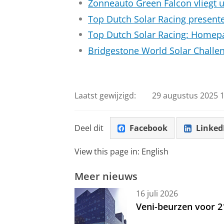
Zonneauto Green Falcon vliegt ui
ná de challenge. Dat betekende 
Top Dutch Solar Racing present
team wist steeds creatieve oplo
kon gaan. Alle inspanningen w
Top Dutch Solar Racing: Homep
over de Australische wegen rijd
Bridgestone World Solar Challe
achtergrond.
Op dit moment werkt het team t
Laatst gewijzigd:
29 augustus 2025 1
dynamic scrutineering op het Hi
ronde waarin de coureur versch
de auto, zoals een achtje make
Deel dit
Facebook
Linked
hotlap bepaalt de startpositie v
View this page in:
English
Tijdens de testen behaalde de a
Meer nieuws
de 100 km/u. Hoeveel precies, d
16 juli 2026
kijkt namelijk graag mee. Zaterd
Veni-beurzen voor 
begint de uitdaging echt: een r
door Australië, volledig op zonn