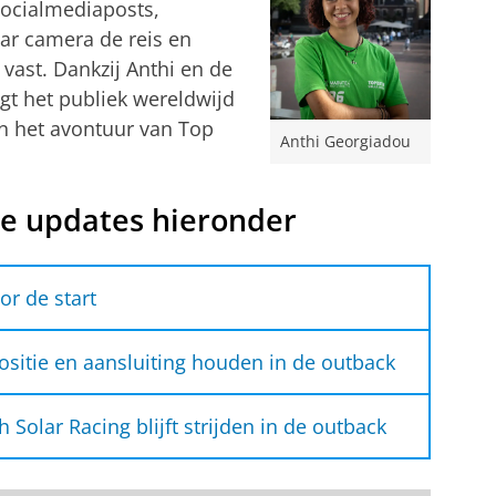
ocialmediaposts,
ar camera de reis en
vast. Dankzij Anthi en de
gt het publiek wereldwijd
 en het avontuur van Top
Anthi Georgiadou
de updates hieronder
or de start
 test voor de start
ositie en aansluiting houden in de outback
in Australië om zich voor te bereiden op de
 startpositie en
. In die tijd is er veel gebeurd.
Solar Racing blijft strijden in de outback
in de outback
op Dutch Solar Racing blijft