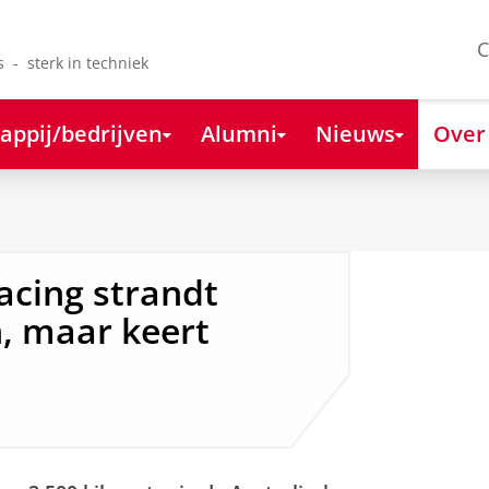
C
s - sterk in techniek
appij/bedrijven
Alumni
Nieuws
Over
acing strandt
h, maar keert