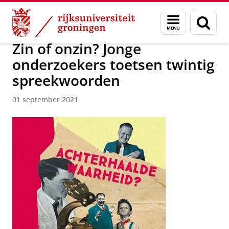
Skip
Skip
Over ons
Actueel
Nieuws
Menu
Zoek
to
to
en
Content
Navigation
zoeken
Zin of onzin? Jonge
onderzoekers toetsen twintig
spreekwoorden
01 september 2021