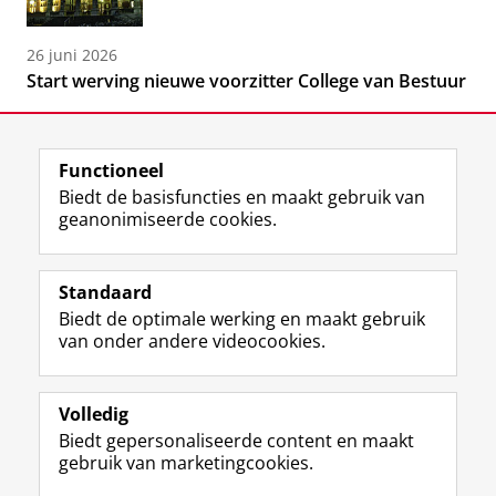
26 juni 2026
Start werving nieuwe voorzitter College van Bestuur
Functioneel
Biedt de basisfuncties en maakt gebruik van
geanonimiseerde cookies.
F
L
R
I
Y
Volg de RUG
a
i
S
n
o
Standaard
c
n
S
s
u
Biedt de optimale werking en maakt gebruik
e
k
-
t
T
Studiekiezers
van onder andere videocookies.
b
e
f
a
u
Maatschappij/bedrijven
o
d
e
g
b
o
I
e
r
e
Alumni
k
n
d
a
-
Volledig
p
-
R
m
k
Biedt gepersonaliseerde content en maakt
Over ons
a
p
i
-
a
gebruik van marketingcookies.
g
a
j
a
n