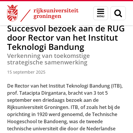
Skip
Skip
Over ons
Actueel
Nieuws
Menu
Zoek
to
to
en
Content
Navigation
zoeken
Succesvol bezoek aan de RUG
door Rector van het Institut
Teknologi Bandung
Verkenning van toekomstige
strategische samenwerking
15 september 2025
De Rector van het Institut Teknologi Bandung (ITB),
prof. Tatacipta Dirgantara, bracht van 3 tot 5
september een driedaags bezoek aan de
Rijksuniversiteit Groningen. ITB, of zoals het bij de
oprichting in 1920 werd genoemd, de Technische
Hoogeschool te Bandoeng, was de tweede
technische universiteit die door de Nederlandse