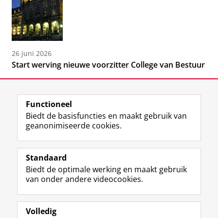
26 juni 2026
Start werving nieuwe voorzitter College van Bestuur
Functioneel
Biedt de basisfuncties en maakt gebruik van
geanonimiseerde cookies.
F
L
R
I
Y
Volg de RUG
a
i
S
n
o
Standaard
c
n
S
s
u
Biedt de optimale werking en maakt gebruik
e
k
-
t
T
Studiekiezers
van onder andere videocookies.
b
e
f
a
u
Maatschappij/bedrijven
o
d
e
g
b
o
I
e
r
e
Alumni
k
n
d
a
-
Volledig