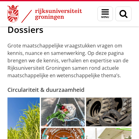
Skip
Skip
Over ons
Actueel
Nieuws
Dossiers
Menu
Zoek
to
to
en
Content
Navigation
zoeken
Dossiers
Grote maatschappelijke vraagstukken vragen om
kennis, nuance en samenwerking. Op deze pagina
brengen we de kennis, verhalen en expertise van de
Rijksuniversiteit Groningen samen rond actuele
maatschappelijke en wetenschappelijke thema’s.
Circulariteit & duurzaamheid