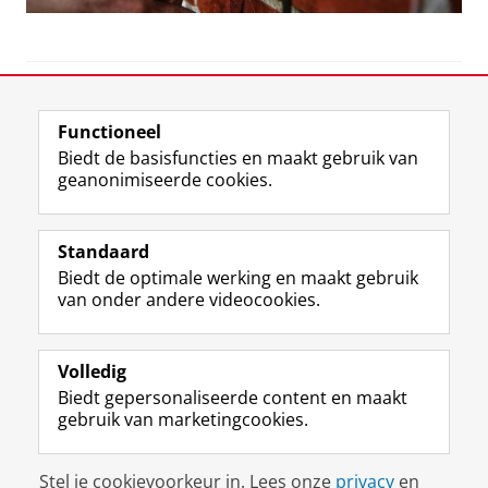
View this page in:
English
Functioneel
Biedt de basisfuncties en maakt gebruik van
geanonimiseerde cookies.
F
L
R
I
Y
Volg de RUG
a
i
S
n
o
Standaard
c
n
S
s
u
Biedt de optimale werking en maakt gebruik
e
k
-
t
T
Studiekiezers
van onder andere videocookies.
b
e
f
a
u
Maatschappij/bedrijven
o
d
e
g
b
o
I
e
r
e
Alumni
k
n
d
a
-
Volledig
p
-
R
m
k
Biedt gepersonaliseerde content en maakt
Over ons
a
p
i
-
a
gebruik van marketingcookies.
g
a
j
a
n
i
g
k
c
a
Disclaimer & Copyright
Privacy
Cookies
n
i
s
c
a
Stel je cookievoorkeur in. Lees onze
privacy
en