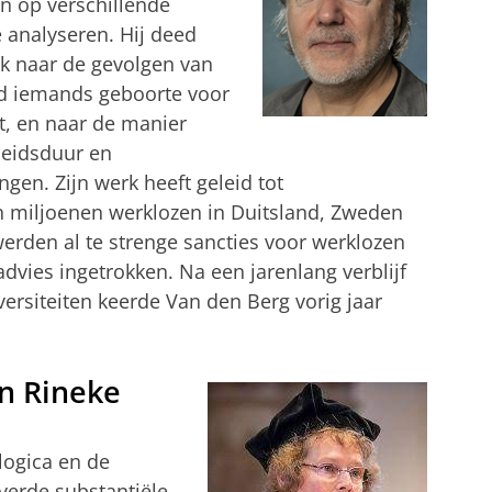
n op verschillende
e analyseren. Hij deed
 naar de gevolgen van
 iemands geboorte voor
t, en naar de manier
heidsduur en
gen. Zijn werk heeft geleid tot
an miljoenen werklozen in Duitsland, Zweden
werden al te strenge sancties voor werklozen
 advies ingetrokken. Na een jarenlang verblijf
ersiteiten keerde Van den Berg vorig jaar
n Rineke
logica en de
verde substantiële