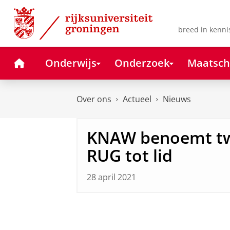
Skip
Skip
to
to
Content
Navigation
breed in kenni
Home
Onderwijs
Onderzoek
Maatsch
Over ons
Actueel
Nieuws
KNAW benoemt tw
RUG tot lid
28 april 2021