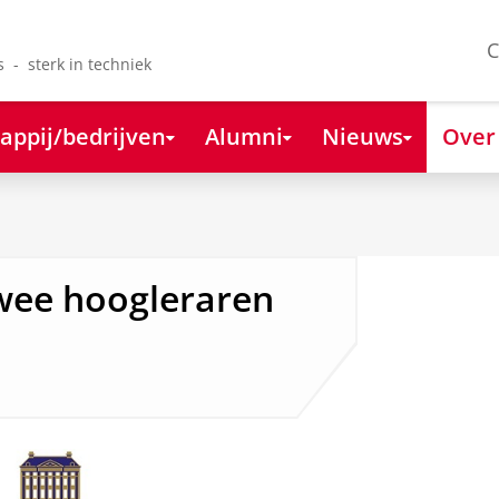
C
s - sterk in techniek
appij/bedrijven
Alumni
Nieuws
Over
ee hoogleraren