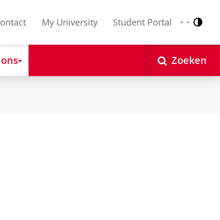
ontact
My University
Student Portal
Contr
Nederlands
English
 ons
Zoeken