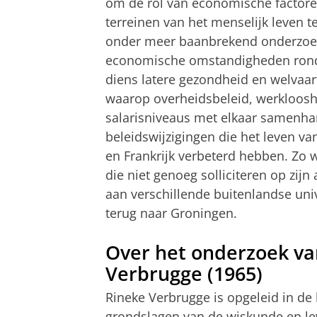
om de rol van economische factore
terreinen van het menselijk leven t
onder meer baanbrekend onderzoek
economische omstandigheden rond
diens latere gezondheid en welvaar
waarop overheidsbeleid, werkloos
salarisniveaus met elkaar samenhan
beleidswijzigingen die het leven v
en Frankrijk verbeterd hebben. Zo 
die niet genoeg solliciteren op zijn
aan verschillende buitenlandse univ
terug naar Groningen.
Over het onderzoek va
Verbrugge (1965)
Rineke Verbrugge is opgeleid in de 
grondslagen van de wiskunde en le