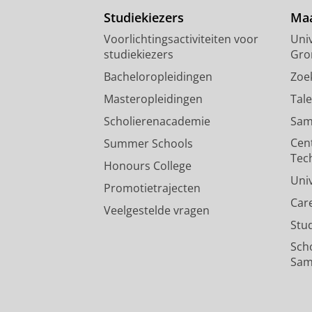
Studiekiezers
Maa
Voorlichtingsactiviteiten voor
Univ
studiekiezers
Gro
Bacheloropleidingen
Zoe
Masteropleidingen
Tal
Scholierenacademie
Sam
Cen
Summer Schools
Tec
Honours College
Uni
Promotietrajecten
Car
Veelgestelde vragen
Stu
Sch
Sam