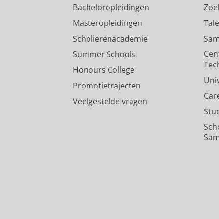
Bacheloropleidingen
Zoe
Masteropleidingen
Tal
Scholierenacademie
Sam
Cen
Summer Schools
Tec
Honours College
Uni
Promotietrajecten
Car
Veelgestelde vragen
Stu
Sch
Sam