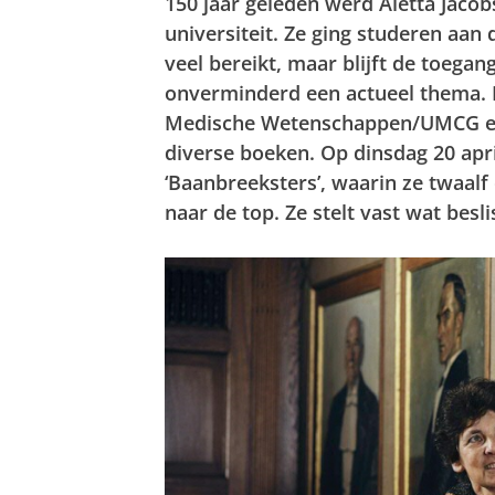
150 jaar geleden werd Aletta Jacob
universiteit. Ze ging studeren aan 
veel bereikt, maar blijft de toegan
onverminderd een actueel thema. M
Medische Wetenschappen/UMCG en 
diverse boeken. Op dinsdag 20 apr
‘Baanbreeksters’, waarin ze twaal
naar de top. Ze stelt vast wat bes