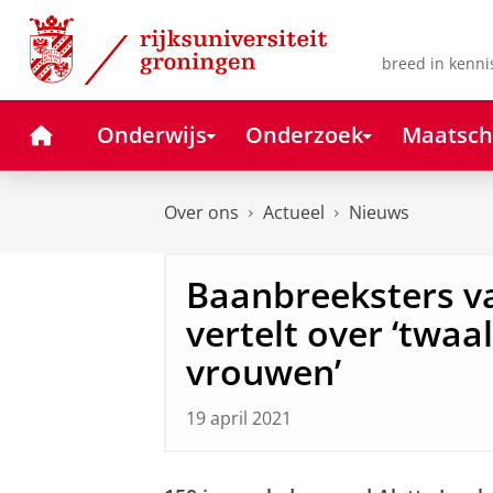
Skip
Skip
to
to
Content
Navigation
breed in kenni
Home
Onderwijs
Onderzoek
Maatsch
Over ons
Actueel
Nieuws
Baanbreeksters va
vertelt over ‘twaal
vrouwen’
19 april 2021