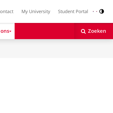
ontact
My University
Student Portal
Contr
Nederlands
English
 ons
Zoeken