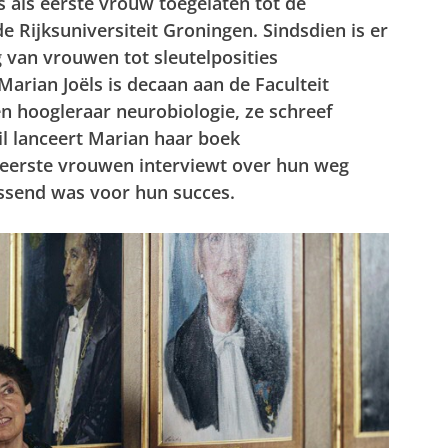
s als eerste vrouw toegelaten tot de
de Rijksuniversiteit Groningen. Sindsdien is er
g van vrouwen tot sleutelposities
arian Joëls is decaan aan de Faculteit
hoogleraar neurobiologie, ze schreef
il lanceert Marian haar boek
f eerste vrouwen interviewt over hun weg
lissend was voor hun succes.