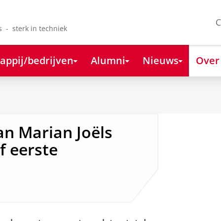
C
s - sterk in techniek
appij/bedrijven
Alumni
Nieuws
Over
n Marian Joëls
f eerste