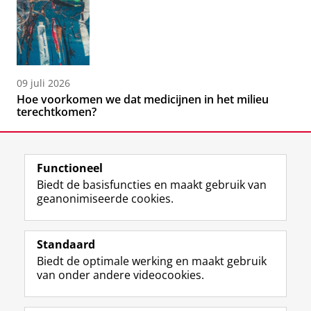
09 juli 2026
Hoe voorkomen we dat medicijnen in het milieu
terechtkomen?
Functioneel
Biedt de basisfuncties en maakt gebruik van
geanonimiseerde cookies.
F
L
R
I
Y
Volg de RUG
a
i
S
n
o
Standaard
c
n
S
s
u
Biedt de optimale werking en maakt gebruik
e
k
-
t
T
Studiekiezers
van onder andere videocookies.
b
e
f
a
u
Maatschappij/bedrijven
o
d
e
g
b
o
I
e
r
e