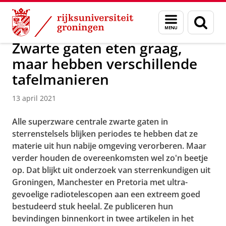
Skip
Skip
Over ons
Actueel
Nieuws
Menu
Zoek
to
to
en
Content
Navigation
zoeken
Zwarte gaten eten graag,
maar hebben verschillende
tafelmanieren
13 april 2021
Alle superzware centrale zwarte gaten in
sterrenstelsels blijken periodes te hebben dat ze
materie uit hun nabije omgeving verorberen. Maar
verder houden de overeenkomsten wel zo'n beetje
op. Dat blijkt uit onderzoek van sterrenkundigen uit
Groningen, Manchester en Pretoria met ultra-
gevoelige radiotelescopen aan een extreem goed
bestudeerd stuk heelal. Ze publiceren hun
bevindingen binnenkort in twee artikelen in het