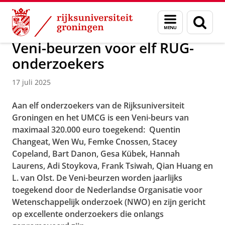
Skip
Skip
Over ons
Actueel
Nieuws
Menu
Zoek
to
to
en
Content
Navigation
zoeken
Veni-beurzen voor elf RUG-
onderzoekers
17 juli 2025
Aan elf onderzoekers van de Rijksuniversiteit
Groningen en het UMCG is een Veni-beurs van
maximaal 320.000 euro toegekend: Quentin
Changeat, Wen Wu, Femke Cnossen, Stacey
Copeland, Bart Danon, Gesa Kübek, Hannah
Laurens, Adi Stoykova, Frank Tsiwah, Qian Huang en
L. van Olst. De Veni-beurzen worden jaarlijks
toegekend door de Nederlandse Organisatie voor
Wetenschappelijk onderzoek (NWO) en zijn gericht
op excellente onderzoekers die onlangs