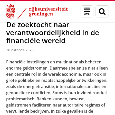
Skip
Skip
Over ons
Actueel
Nieuws
Nieuwsberichten
Menu
Zoek
to
to
en
Content
Navigation
zoeken
De zoektocht naar
verantwoordelijkheid in de
financiële wereld
28 oktober 2025
Financiële instellingen en multinationals beheren
enorme geldstromen. Daarmee spelen ze niet alleen
een centrale rol in de wereldeconomie, maar ook in
grote politieke en maatschappelijke ontwikkelingen,
zoals de energietransitie, internationale sancties en
geopolitieke conflicten. Soms is hun invloed ronduit
problematisch. Banken kunnen, bewust,
geldstromen faciliteren naar autoritaire regimes of
vervuilende bedrijven. In zulke gevallen is de